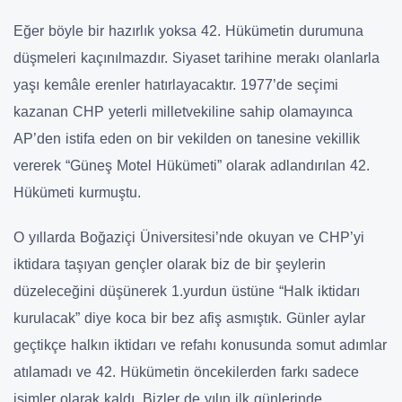
Eğer böyle bir hazırlık yoksa 42. Hükümetin durumuna
düşmeleri kaçınılmazdır. Siyaset tarihine merakı olanlarla
yaşı kemâle erenler hatırlayacaktır. 1977’de seçimi
kazanan CHP yeterli milletvekiline sahip olamayınca
AP’den istifa eden on bir vekilden on tanesine vekillik
vererek “Güneş Motel Hükümeti” olarak adlandırılan 42.
Hükümeti kurmuştu.
O yıllarda Boğaziçi Üniversitesi’nde okuyan ve CHP’yi
iktidara taşıyan gençler olarak biz de bir şeylerin
düzeleceğini düşünerek 1.yurdun üstüne “Halk iktidarı
kurulacak” diye koca bir bez afiş asmıştık. Günler aylar
geçtikçe halkın iktidarı ve refahı konusunda somut adımlar
atılamadı ve 42. Hükümetin öncekilerden farkı sadece
isimler olarak kaldı. Bizler de yılın ilk günlerinde