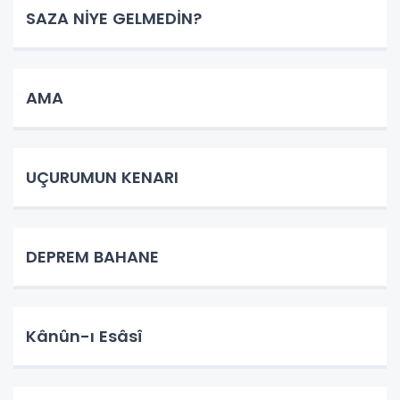
SAZA NİYE GELMEDİN?
AMA
UÇURUMUN KENARI
DEPREM BAHANE
Kânûn-ı Esâsî