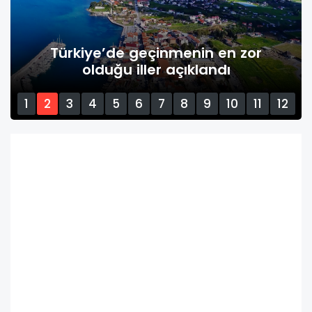
Türkiye’de geçinmenin en zor
olduğu iller açıklandı
1
2
3
4
5
6
7
8
9
10
11
12
13
14
15