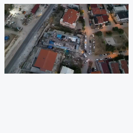
13 Noktada Arama
Operasyon kapsamında Sıra Mahalle’de 8 ikamet, 3 iş
yeri ve 2 araçta arama yapıldı. Aramalarda çeşitli tür ve
miktarlarda uyuşturucu veya uyarıcı madde ile 1 adet
hassas terazi ele geçirildi.