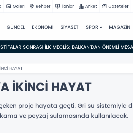
o
Galeri
Rehber
İlanlar
Anket
Gazeteler
GÜNCEL
EKONOMİ
SİYASET
SPOR
MAGAZİN
İSTİFALAR SONRASI İLK MECLİS; BALKAN’DAN ÖNEMLİ MES
KİNCİ HAYAT
A İKİNCİ HAYAT
 çeken proje hayata geçti. Gri su sistemiyle d
yıkama ve peyzaj sulamasında kullanılacak.