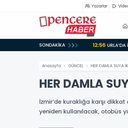
Yazarlar
Vide
12:56
SONDAKİKA
URLA’DA 
Anasayfa
GÜNCEL
HER DAMLA SUYA İ
HER DAMLA SUY
İzmir’de kuraklığa karşı dikkat
yeniden kullanılacak, otobüs 