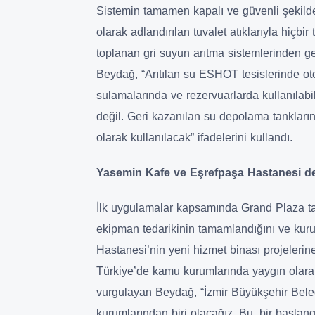
Sistemin tamamen kapalı ve güvenli şekilde
olarak adlandırılan tuvalet atıklarıyla hiçbi
toplanan gri suyun arıtma sistemlerinden ge
Beydağ, “Arıtılan su ESHOT tesislerinde ot
sulamalarında ve rezervuarlarda kullanılabi
değil. Geri kazanılan su depolama tankların
olarak kullanılacak” ifadelerini kullandı.
Yasemin Kafe ve Eşrefpaşa Hastanesi de 
İlk uygulamalar kapsamında Grand Plaza tar
ekipman tedarikinin tamamlandığını ve kur
Hastanesi’nin yeni hizmet binası projelerine 
Türkiye’de kamu kurumlarında yaygın olara
vurgulayan Beydağ, “İzmir Büyükşehir Bele
kurumlarından biri olacağız. Bu, bir başlan