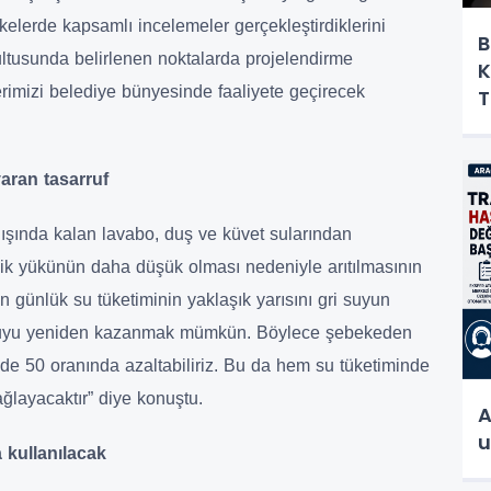
şkelerde kapsamlı incelemeler gerçekleştirdiklerini
B
ultusunda belirlenen noktalarda projelendirme
K
lerimizi belediye bünyesinde faaliyete geçirecek
T
aran tasarruf
 dışında kalan lavabo, duş ve küvet sularından
ilik yükünün daha düşük olması nedeniyle arıtılmasının
in günlük su tüketiminin yaklaşık yarısını gri suyun
 suyu yeniden kazanmak mümkün. Böylece şebekeden
zde 50 oranında azaltabiliriz. Bu da hem su tüketiminde
ğlayacaktır” diye konuştu.
A
u
kullanılacak