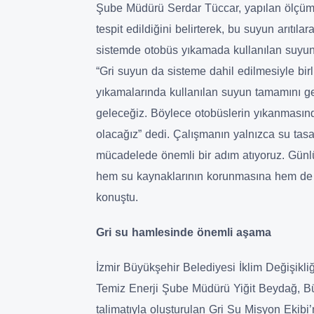
Şube Müdürü Serdar Tüccar, yapılan ölçümle
tespit edildiğini belirterek, bu suyun arıtıl
sistemde otobüs yıkamada kullanılan suyun 
“Gri suyun da sisteme dahil edilmesiyle bir
yıkamalarında kullanılan suyun tamamını ge
geleceğiz. Böylece otobüslerin yıkanmasın
olacağız” dedi. Çalışmanın yalnızca su tas
mücadelede önemli bir adım atıyoruz. Günl
hem su kaynaklarının korunmasına hem de çe
konuştu.
Gri su hamlesinde önemli aşama
İzmir Büyükşehir Belediyesi İklim Değişikliği
Temiz Enerji Şube Müdürü Yiğit Beydağ, B
talimatıyla oluşturulan Gri Su Misyon Ekibi