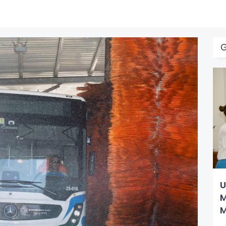
U
M
M