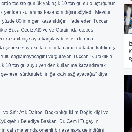
rde tesiste günlük yaklaşık 10 ton gri su oluştuğunun
arak yeniden kullanıma kazandırıldığını söyledi. Mevcut
yüzde 80’inin geri kazanıldığını ifade eden Tüccar,
likte Buca Gediz Atölye ve Garajı’nda otobüs
ri kazanılmış suyla karşılayabilecek duruma
İ
da şebeke suyu kullanımını tamamen ortadan kaldırmış
K
arrufu sağlamayacağını vurgulayan Tüccar, “Kuraklıkla
İ
ük 10 ton gri suyu yeniden kullanıma kazandırarak
vresel sürdürülebilirliğe katkı sağlayacağız” diye
 ve Sıfır Atık Dairesi Başkanlığı İklim Değişikliği ve
üyükşehir Belediye Başkanı Dr. Cemil Tugay’ın
’nin çalışmalarında önemli bir aşamaya gelindiğini