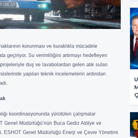
naklarının korunması ve kuraklıkla mücadele
a geçiriyor. Su verimliliğini artırmayı hedefleyen
projeleriyle duş ve lavabolardan gelen atık suları
sislerinde yapılan teknik incelemelerin ardından
U
adı.
M
Ç
cak
anlığı koordinasyonunda yürütülen çalışmalar
OT Genel Müdürlüğü’nün Buca Gediz Atölye ve
ildi. ESHOT Genel Müdürlüğü Enerji ve Çevre Yönetimi