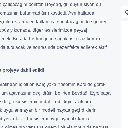
 çalışacağını belirten Beydağ, gri suyun siyah su
Ç
r temasının bulunmadığını kaydetti. Ayrı hatlarda
çirilerek yeniden kullanıma sunulacağını dile getiren
obüs yıkamada, diğer tesislerimizde peyzaj
lecek. Burada herhangi bir sağlık riski söz konusu
da tutulacak ve sonrasında dezenfekte edilerek aktif
projeye dahil edildi
afından işletilen Karşıyaka Yasemin Kafe’de gerekli
ulum aşamasına geçildiğini belirten Beydağ, Eşrefpaşa
de gri su sisteminin dahil edildiğini açıkladı.
k uygulanmayan bir modeli hayata geçirdiklerini
diyesi olarak bu sistemi uygulayan ilk kamu
gıç olmasının yanı sıra önemli bir vizyonun da parçası.