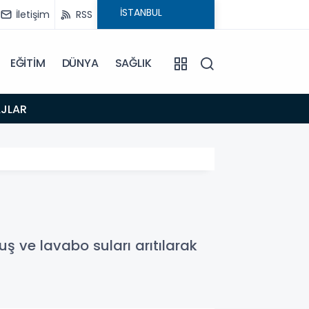
İletişim
RSS
EĞİTİM
DÜNYA
SAĞLIK
16:49
AJLAR
URLA 
uş ve lavabo suları arıtılarak