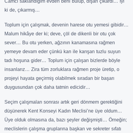
Camcı saklandığım evden beni bulup, dışarı çıkardı… İyi
ki de, çıkarmış…
Toplum için çalışmak, devenin harese otu yemesi gibidir…
Malum hikâye der ki; deve, çöl de dikenli bir otu çok
sever… Bu otu yerken, ağzının kanamasına rağmen
yemeye devam eder çünkü kan ile karışan tuzlu suyun
tadı hoşuna gider… Toplum için çalışan bizlerde böyle
insanlarız… Zira tüm zorluklara rağmen proje üretip, o
projeyi hayata geçirmiş olabilmek sıradan bir başarı
duygusundan çok daha tatmin edicidir…
Seçim çalışmaları sonrası artık geri dönmem gerektiğini
düşünerek Kent Konseyi Kadın Meclisi’ne üye oldum…
Üye olduk olmasına da, bazı şeyler değişmişti… Örneğin;
meclislerin çalışma gruplarına başkan ve sekreter sıfatı