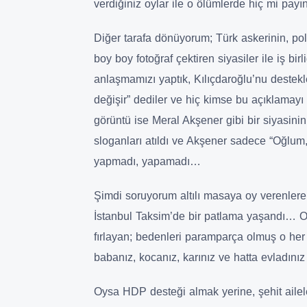
verdiğiniz oylar ile o ölümlerde hiç mi payı
Diğer tarafa dönüyorum; Türk askerinin, poli
boy boy fotoğraf çektiren siyasiler ile iş bir
anlaşmamızı yaptık, Kılıçdaroğlu’nu destek
değişir” dediler ve hiç kimse bu açıklama
görüntü ise Meral Akşener gibi bir siyasini
sloganları atıldı ve Akşener sadece “Oğlum
yapmadı, yapamadı…
Şimdi soruyorum altılı masaya oy verenlere
İstanbul Taksim’de bir patlama yaşandı… O
fırlayan; bedenleri paramparça olmuş o her
babanız, kocanız, karınız ve hatta evladını
Oysa HDP desteği almak yerine, şehit aileler