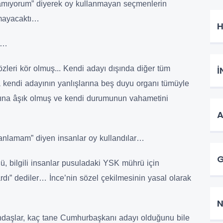
ynamıyorum” diyerek oy kullanmayan seçmenlerin
olmayacaktı…
H
ım…
zleri kör olmuş... Kendi adayı dışında diğer tüm
İ
a kendi adayının yanlışlarına beş duyu organı tümüyle
adına âşık olmuş ve kendi durumunun vahametini
A
anlamam” diyen insanlar oy kullandılar…
G
ü, bilgili insanlar pusuladaki YSK mührü için
rdı” dediler… İnce’nin sözel çekilmesinin yasal olarak
N
ndaşlar, kaç tane Cumhurbaşkanı adayı olduğunu bile