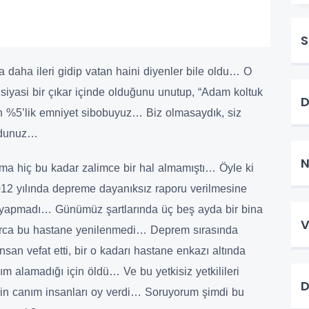
S
ta daha ileri gidip vatan haini diyenler bile oldu… O
siyasi bir çıkar içinde olduğunu unutup, “Adam koltuk
in %5’lik emniyet sibobuyuz… Biz olmasaydık, siz
rdunuz…
N
a hiç bu kadar zalimce bir hal almamıştı… Öyle ki
012 yılında depreme dayanıksız raporu verilmesine
ey yapmadı… Günümüz şartlarında üç beş ayda bir bina
V
larca bu hastane yenilenmedi… Deprem sırasında
nsan vefat etti, bir o kadarı hastane enkazı altında
dım alamadığı için öldü… Ve bu yetkisiz yetkilileri
n canım insanları oy verdi… Soruyorum şimdi bu