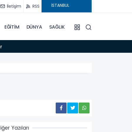
İletişim
RSS
EĞİTİM
DÜNYA
SAĞLIK
16:44
r
İZMİR 
iğer Yazıları