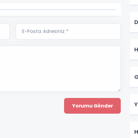
D
E-Posta Adresiniz *
H
G
Y
H