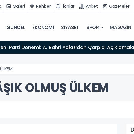
o
Galeri
Rehber
İlanlar
Anket
Gazeteler
GÜNCEL
EKONOMİ
SİYASET
SPOR
MAGAZİN
Yeni Parti Dönemi: A. Bahri Yalaz’dan Çarpıcı Açıklamala
 ÜLKEM
ÂŞIK OLMUŞ ÜLKEM
D