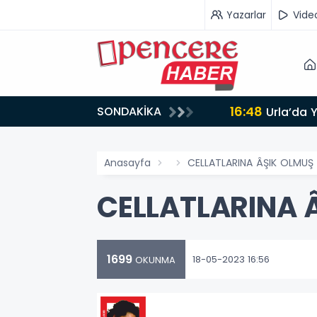
Yazarlar
Vide
16:48
SONDAKİKA
AMLANDI
Urla’da 
Anasayfa
CELLATLARINA ÂŞIK OLMUŞ
CELLATLARINA 
1699
18-05-2023 16:56
OKUNMA