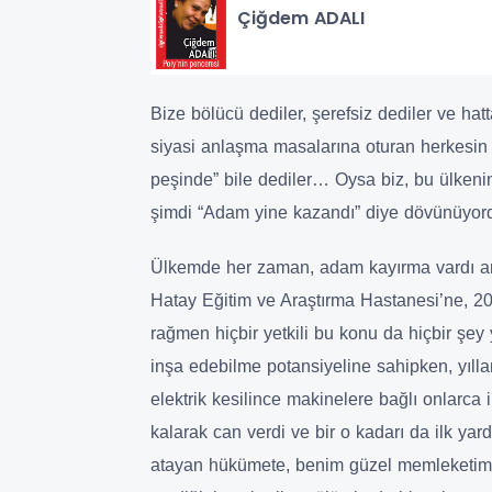
Çiğdem ADALI
Bize bölücü dediler, şerefsiz dediler ve hat
siyasi anlaşma masalarına oturan herkesin 
peşinde” bile dediler… Oysa biz, bu ülken
şimdi “Adam yine kazandı” diye dövünüyo
Ülkemde her zaman, adam kayırma vardı am
Hatay Eğitim ve Araştırma Hastanesi’ne, 2
rağmen hiçbir yetkili bu konu da hiçbir ş
inşa edebilme potansiyeline sahipken, yıl
elektrik kesilince makinelere bağlı onlarca i
kalarak can verdi ve bir o kadarı da ilk yar
atayan hükümete, benim güzel memleketimi