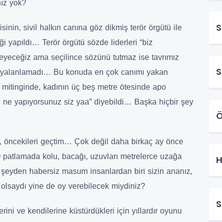
nız yok?
S
sinin, sivil halkın canına göz dikmiş terör örgütü ile
liği yapıldı… Terör örgütü sözde liderleri “biz
leyeceğiz ama seçilince sözünü tutmaz ise tavrımız
S
yı yalanlamadı… Bu konuda en çok canımı yakan
n mitinginde, kadının üç beş metre ötesinde apo
, ne yapıyorsunuz siz yaa” diyebildi… Başka hiçbir şey
Ö
, öncekileri geçtim… Çok değil daha birkaç ay önce
 patlamada kolu, bacağı, uzuvları metrelerce uzağa
H
 şeyden habersiz masum insanlardan biri sizin ananız,
z olsaydı yine de oy verebilecek miydiniz?
S
ini ve kendilerine küstürdükleri için yıllardır oyunu