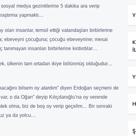
sosyal medya gezintilerine 5 dakika ara verip
Y
araştırma yapmaktı…
lan insanlar, temsil ettiği vatandaşları birbirlerine
ına; ebeveyni çocuğuna; çocuğu ebeveynine; mesai
K
hiç tanımayan insanları birbirlerine kırdırdılar…
İ
, ülkenin tam ortadan ikiye bölünmüş olduğudur…
Y
acağını bilsem oy atardım” diyen Erdoğan seçmeni de
şi var, o da Oğan” deyip Kılıçdaroğlu’na oy verende
H
ek olma, biz de boş oy verip geçelim… Bir sonraki
ruz ya da yolcu…
Ş