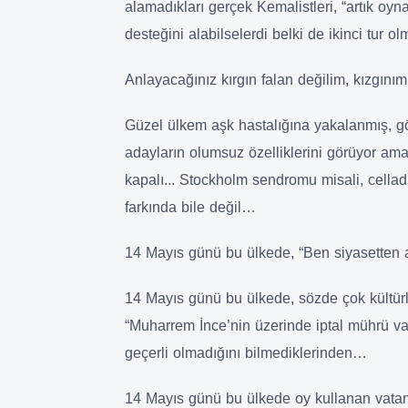
alamadıkları gerçek Kemalistleri, “artık o
desteğini alabilselerdi belki de ikinci tur 
Anlayacağınız kırgın falan değilim, kızgın
Güzel ülkem aşk hastalığına yakalanmış, gö
adayların olumsuz özelliklerini görüyor am
kapalı... Stockholm sendromu misali, cell
farkında bile değil…
14 Mayıs günü bu ülkede, “Ben siyasetten 
14 Mayıs günü bu ülkede, sözde çok kültürl
“Muharrem İnce’nin üzerinde iptal mührü va
geçerli olmadığını bilmediklerinden…
14 Mayıs günü bu ülkede oy kullanan vata