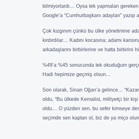
bilmiyorlardı… Oysa tek yapmaları gereken 
Google’a “Cumhurbaşkanı adayları” yazıp 
Çok kızgınım çünkü bu ülke yönetimine aday o
kırdırdılar… Kadını kocasına; adamı karıs
arkadaşlarını birbirlerine ve hatta birbirini 
%49’a %45 sonucunda tek okuduğum gerçek
Hadi hepimize geçmiş olsun…
Son olarak, Sinan Oğan’a gelince… “Kazan
oldu, “Bu ülkede Kemalist, milliyetçi bir ki
oldu… O yüzden sen, bu sefer kimseye dest
seçimde sen kaptan ol, biz de ya miço olu