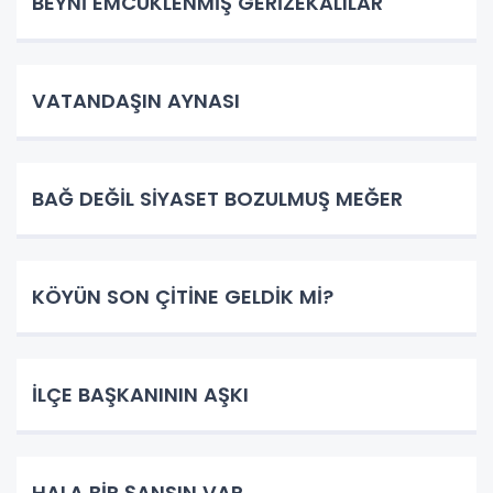
BEYNİ EMCÜKLENMİŞ GERİZEKALILAR
VATANDAŞIN AYNASI
BAĞ DEĞİL SİYASET BOZULMUŞ MEĞER
KÖYÜN SON ÇİTİNE GELDİK Mİ?
İLÇE BAŞKANININ AŞKI
HALA BİR ŞANSIN VAR