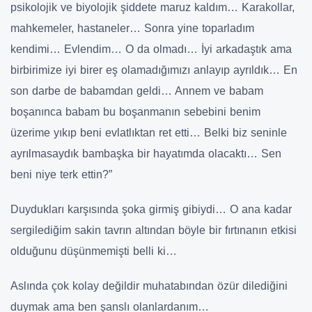
psikolojik ve biyolojik şiddete maruz kaldım… Karakollar,
mahkemeler, hastaneler… Sonra yine toparladım
kendimi… Evlendim… O da olmadı… İyi arkadaştık ama
birbirimize iyi birer eş olamadığımızı anlayıp ayrıldık… En
son darbe de babamdan geldi… Annem ve babam
boşanınca babam bu boşanmanın sebebini benim
üzerime yıkıp beni evlatlıktan ret etti… Belki biz seninle
ayrılmasaydık bambaşka bir hayatımda olacaktı… Sen
beni niye terk ettin?”
Duydukları karşısında şoka girmiş gibiydi… O ana kadar
sergilediğim sakin tavrın altından böyle bir fırtınanın etkisi
olduğunu düşünmemişti belli ki…
Aslında çok kolay değildir muhatabından özür dilediğini
duymak ama ben şanslı olanlardanım…