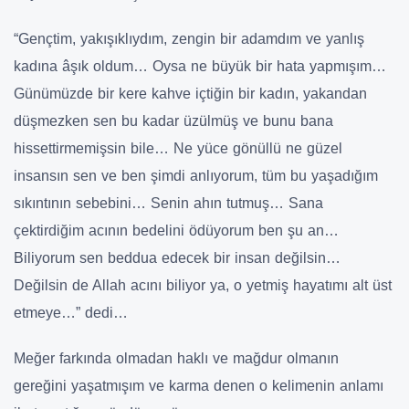
“Gençtim, yakışıklıydım, zengin bir adamdım ve yanlış
kadına âşık oldum… Oysa ne büyük bir hata yapmışım…
Günümüzde bir kere kahve içtiğin bir kadın, yakandan
düşmezken sen bu kadar üzülmüş ve bunu bana
hissettirmemişsin bile… Ne yüce gönüllü ne güzel
insansın sen ve ben şimdi anlıyorum, tüm bu yaşadığım
sıkıntının sebebini… Senin ahın tutmuş… Sana
çektirdiğim acının bedelini ödüyorum ben şu an…
Biliyorum sen beddua edecek bir insan değilsin…
Değilsin de Allah acını biliyor ya, o yetmiş hayatımı alt üst
etmeye…” dedi…
Meğer farkında olmadan haklı ve mağdur olmanın
gereğini yaşatmışım ve karma denen o kelimenin anlamı