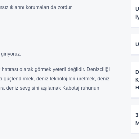
sızlıklarını korumaları da zordur.
U
İ
U
giriyoruz.
hatırası olarak görmek yeterli değildir. Denizciliği
D
K
ızı güçlendirmek, deniz teknolojileri üretmek, deniz
H
ara deniz sevgisini aşılamak Kabotaj ruhunun
3
M