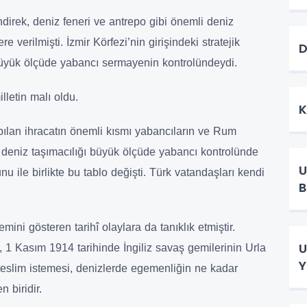
direk, deniz feneri ve antrepo gibi önemli deniz
re verilmişti. İzmir Körfezi’nin girişindeki stratejik
D
i büyük ölçüde yabancı sermayenin kontrolündeydi.
lletin malı oldu.
K
pılan ihracatın önemli kısmı yabancıların ve Rum
 ve deniz taşımacılığı büyük ölçüde yabancı kontrolünde
U
 ile birlikte bu tablo değişti. Türk vatandaşları kendi
B
ni gösteren tarihî olaylara da tanıklık etmiştir.
U
1 Kasım 1914 tarihinde İngiliz savaş gemilerinin Urla
Y
teslim istemesi, denizlerde egemenliğin ne kadar
 biridir.