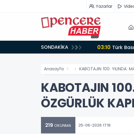
Yazarlar
Vide
03:10
SONDAKİKA
jı
Türk Bas
Anasayfa
KABOTAJIN 100. YILINDA: 
KABOTAJIN 100
ÖZGÜRLÜK KAPI
219
25-06-2026 17:16
OKUNMA