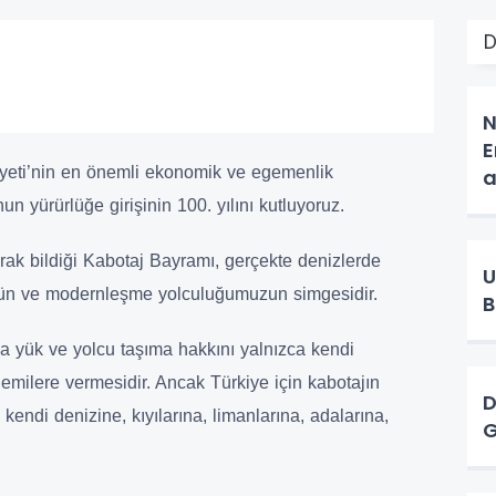
D
N
E
yeti’nin en önemli ekonomik ve egemenlik
a
 yürürlüğe girişinin 100. yılını kutluyoruz.
rak bildiği Kabotaj Bayramı, gerçekte denizlerde
U
ün ve modernleşme yolculuğumuzun simgesidir.
B
nda yük ve yolcu taşıma hakkını yalnızca kendi
emilere vermesidir. Ancak Türkiye için kabotajın
D
endi denizine, kıyılarına, limanlarına, adalarına,
G