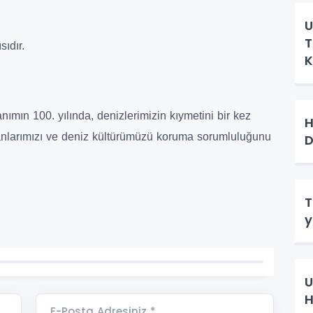
U
T
ıdır.
K
ımın 100. yılında, denizlerimizin kıymetini bir kez
H
limanlarımızı ve deniz kültürümüzü koruma sorumluluğunu
T
y
U
H
E-Posta Adresiniz *