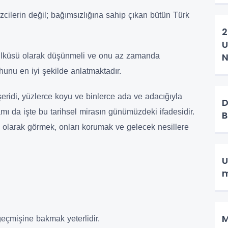
cilerin değil; bağımsızlığına sahip çıkan bütün Türk
2
U
N
i ülküsü olarak düşünmeli ve onu az zamanda
B
unu en iyi şekilde anlatmaktadır.
şeridi, yüzlerce koyu ve binlerce ada ve adacığıyla
D
amı da işte bu tarihsel mirasın günümüzdeki ifadesidir.
B
ı olarak görmek, onları korumak ve gelecek nesillere
U
m
M
geçmişine bakmak yeterlidir.