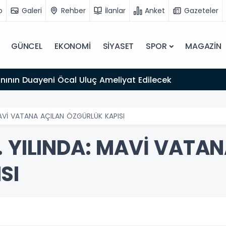
o
Galeri
Rehber
İlanlar
Anket
Gazeteler
GÜNCEL
EKONOMİ
SİYASET
SPOR
MAGAZİN
ınının Duayeni Öcal Uluç Ameliyat Edilecek
MAVİ VATANA AÇILAN ÖZGÜRLÜK KAPISI
. YILINDA: MAVİ VATA
SI