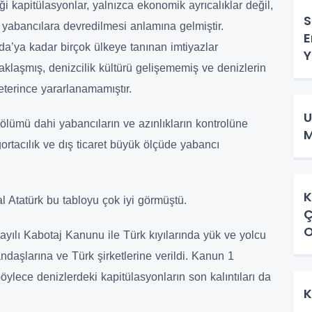
i kapitülasyonlar, yalnızca ekonomik ayrıcalıklar değil,
S
yabancılara devredilmesi anlamına gelmiştir.
E
da’ya kadar birçok ülkeye tanınan imtiyazlar
Y
klaşmış, denizcilik kültürü gelişememiş ve denizlerin
eterince yararlanamamıştır.
U
r bölümü dahi yabancıların ve azınlıkların kontrolüne
M
igortacılık ve dış ticaret büyük ölçüde yabancı
K
 Atatürk bu tabloyu çok iyi görmüştü.
Ç
O
yılı Kabotaj Kanunu ile Türk kıyılarında yük ve yolcu
ndaşlarına ve Türk şirketlerine verildi. Kanun 1
ylece denizlerdeki kapitülasyonların son kalıntıları da
K