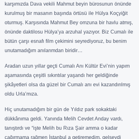
karşımızda Dava vekili Mahmut beyin bürosunun önünde
kurulmuş bir masanın başında örtüsü ile Hülya Koçyiğit
oturmuş. Karşısında Mahmut Bey omzuna bir havlu atmış,
önünde daktilosu Hülya’ya arzuhal yazıyor. Biz Cumalı ile
bütün çarşı esnafı film çekimini seyrediyoruz, bu benim
unutamadığım anılarımdan biridir…
Aradan uzun yıllar geçti Cumalı Anı Kültür Evi’nin yapım
aşamasında çeşitli sıkıntılar yaşandı her geldiğinde
şikâyetleri olsa da güzel bir Cumalı anı evi kazandırılmış
oldu Urla’mıza.
Hiç unutamadığım bir gün de Yıldız park sokaktaki
dükkânıma geldi. Yanında Melih Cevdet Anday vardı,
tanıştırdı ve “işte Melih bu Rıza Şair amma o kadar
çağırmama rağmen İstanbul a getiremedim, gelseydi