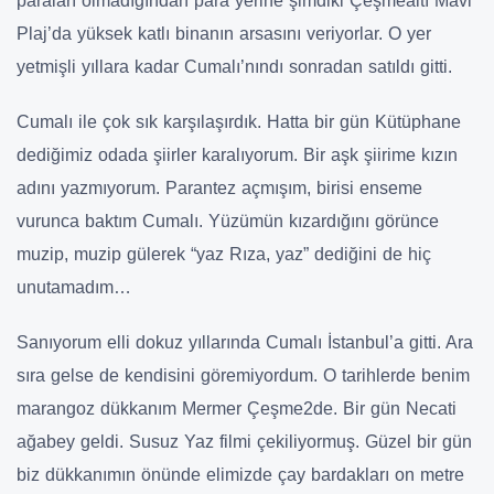
paraları olmadığından para yerine şimdiki Çeşmealtı Mavi
Plaj’da yüksek katlı binanın arsasını veriyorlar. O yer
yetmişli yıllara kadar Cumalı’nındı sonradan satıldı gitti.
Cumalı ile çok sık karşılaşırdık. Hatta bir gün Kütüphane
dediğimiz odada şiirler karalıyorum. Bir aşk şiirime kızın
adını yazmıyorum. Parantez açmışım, birisi enseme
vurunca baktım Cumalı. Yüzümün kızardığını görünce
muzip, muzip gülerek “yaz Rıza, yaz” dediğini de hiç
unutamadım…
Sanıyorum elli dokuz yıllarında Cumalı İstanbul’a gitti. Ara
sıra gelse de kendisini göremiyordum. O tarihlerde benim
marangoz dükkanım Mermer Çeşme2de. Bir gün Necati
ağabey geldi. Susuz Yaz filmi çekiliyormuş. Güzel bir gün
biz dükkanımın önünde elimizde çay bardakları on metre