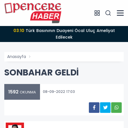
03:10
Türk Basınının Duayeni Öcal Uluç Ameliyat
Edilecek
Anasayfa
SONBAHAR GELDİ
1592
08-09-2022 17:03
OKUNMA