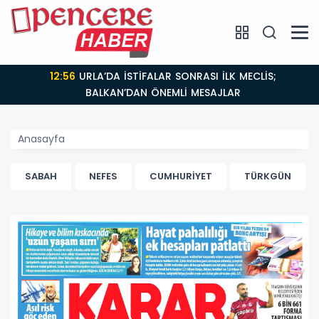
12:56
URLA’DA İSTİFALAR SONRASI İLK MECLİS;
BALKAN’DAN ÖNEMLİ MESAJLAR
Anasayfa
SABAH
NEFES
CUMHURİYET
TÜRKGÜN