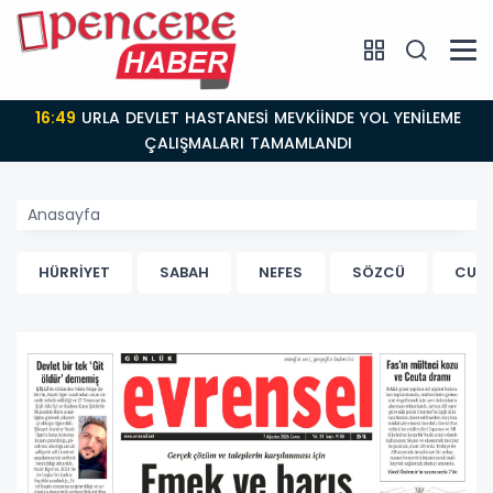
16:49
URLA DEVLET HASTANESİ MEVKİİNDE YOL YENİLEME
ÇALIŞMALARI TAMAMLANDI
Anasayfa
HÜRRİYET
SABAH
NEFES
SÖZCÜ
CUM