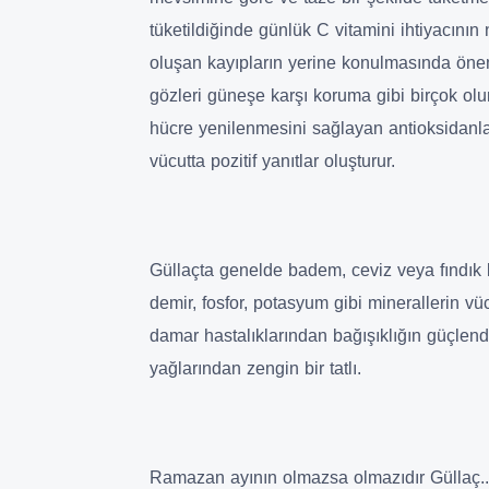
tüketildiğinde günlük C vitamini ihtiyacını
oluşan kayıpların yerine konulmasında öneml
gözleri güneşe karşı koruma gibi birçok olumlu
hücre yenilenmesini sağlayan antioksidanları 
vücutta pozitif yanıtlar oluşturur.
Güllaçta genelde badem, ceviz veya fındık ku
demir, fosfor, potasyum gibi minerallerin v
damar hastalıklarından bağışıklığın güçlen
yağlarından zengin bir tatlı.
Ramazan ayının olmazsa olmazıdır Güllaç...Af