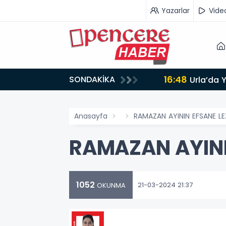
Yazarlar
Vide
16:48
SONDAKİKA
AMLANDI
Urla’da 
Anasayfa
RAMAZAN AYININ EFSANE LE
RAMAZAN AYINI
1052
21-03-2024 21:37
OKUNMA