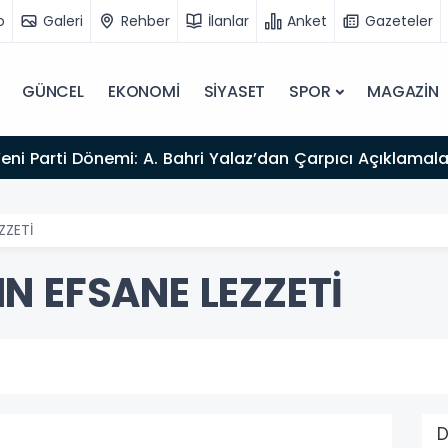
o
Galeri
Rehber
İlanlar
Anket
Gazeteler
GÜNCEL
EKONOMİ
SİYASET
SPOR
MAGAZİN
Yeni Parti Dönemi: A. Bahri Yalaz’dan Çarpıcı Açıklamala
ZZETİ
N EFSANE LEZZETİ
D