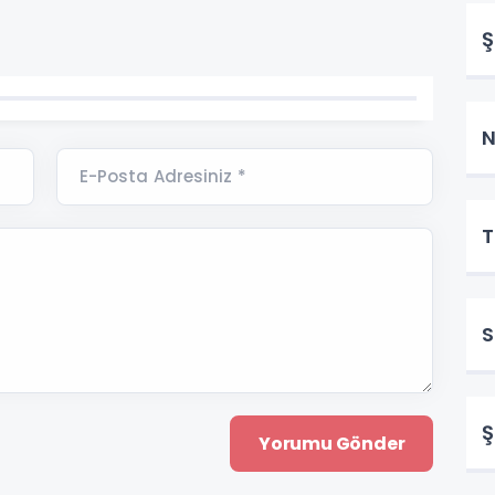
Ş
N
E-Posta Adresiniz *
T
S
Ş