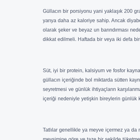
Güllacın bir porsiyonu yani yaklaşık 200 g
yarıya daha az kaloriye sahip. Ancak diyabet
olarak şeker ve beyaz un barındırması nede
dikkat edilmeli. Haftada bir veya iki defa bi
Süt, iyi bir protein, kalsiyum ve fosfor kayn
güllacın içeriğinde bol miktarda sütten kay
seyretmesi ve günlük ihtiyaçların karşılanma
içeriği nedeniyle yetişkin bireylerin günlük
Tatlılar genellikle ya meyve içermez ya da 
mevsimine göre ve taze bir şekilde tüketme