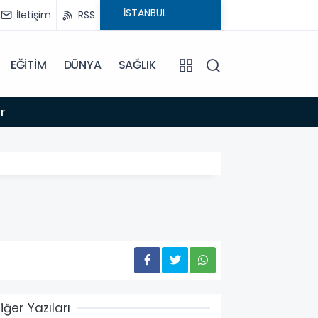
İletişim
RSS
EĞİTİM
DÜNYA
SAĞLIK
16:44
r
İZMİR 
iğer Yazıları