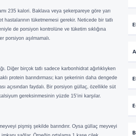
ramı 235 kalori. Baklava veya şekerpareye göre yarı
 hastalarının tüketmemesi gerekir. Neticede bir tatlı
E
niyle de porsiyon kontrolüne ve tüketim sıklığına
rer porsiyon aşılmamalı.
A
ağı. Diğer birçok tatlı sadece karbonhidrat ağırlıklıyken
E
naklı protein barındırması; kan şekerinin daha dengede
sı açısından faydalı. Bir porsiyon güllaç, özellikle süt
 kalsiyum gereksinmesinin yüzde 15’ini karşılar.
E
meyveyi pişmiş şekilde barındırır. Oysa güllaç meyveyi
B
 imkanı sağlar. Örneğin ortalama 1 kase çilek