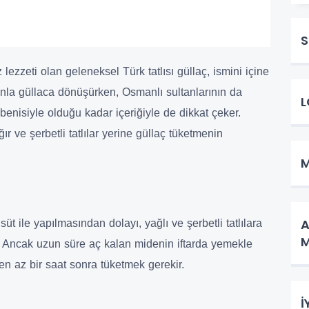
S
ezzeti olan geleneksel Türk tatlısı güllaç, ismini içine
anla güllaca dönüşürken, Osmanlı sultanlarının da
L
albenisiyle olduğu kadar içeriğiyle de dikkat çeker.
ır ve şerbetli tatlılar yerine güllaç tüketmenin
M
A
süt ile yapılmasından dolayı, yağlı ve şerbetli tatlılara
M
tif. Ancak uzun süre aç kalan midenin iftarda yemekle
en az bir saat sonra tüketmek gerekir.
İ