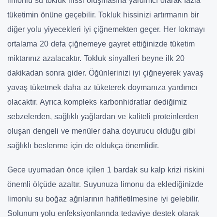
limonlu su tokluk hissi oluşmasına yardımcı olarak fazla
tüketimin önüne geçebilir. Tokluk hissinizi artırmanın bir
diğer yolu yiyecekleri iyi çiğnemekten geçer. Her lokmayı
ortalama 20 defa çiğnemeye gayret ettiğinizde tüketim
miktarınız azalacaktır. Tokluk sinyalleri beyne ilk 20
dakikadan sonra gider. Öğünlerinizi iyi çiğneyerek yavaş
yavaş tüketmek daha az tüketerek doymanıza yardımcı
olacaktır. Ayrıca kompleks karbonhidratlar dediğimiz
sebzelerden, sağlıklı yağlardan ve kaliteli proteinlerden
oluşan dengeli ve menüler daha doyurucu olduğu gibi
sağlıklı beslenme için de oldukça önemlidir.
Gece uyumadan önce içilen 1 bardak su kalp krizi riskini
önemli ölçüde azaltır. Suyunuza limonu da eklediğinizde
limonlu su boğaz ağrılarının hafifletilmesine iyi gelebilir.
Solunum yolu enfeksiyonlarında tedaviye destek olarak