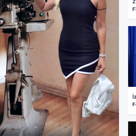
Z
F
İ
F