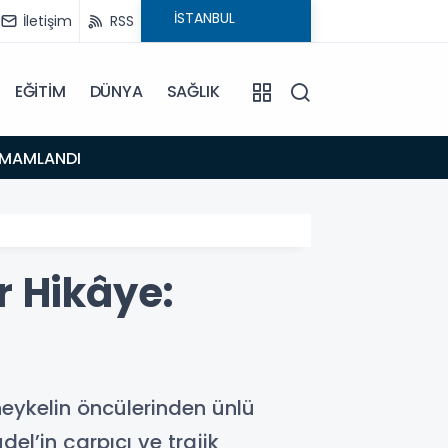
İletişim
RSS
EĞİTİM
DÜNYA
SAĞLIK
16:48
TAMAMLANDI
Urla’d
ir Hikâye:
heykelin öncülerinden ünlü
el’in çarpıcı ve trajik