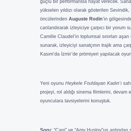
güçlü bir performansla hayat verecek. Sanat
yükselen yıldızı olarak gösterilen Sevindik
öncülerinden
Auguste Rodin
’in gölgesin
canlandırarak izleyiciye çarpıcı bir yorum
Camille Claudel’in toplumsal sınırları aşan s
sunarak, izleyiciyi sanatçının trajik ama ça
Kasım’da İzmir’de prömiyeri yapılacak oyun
Yeni oyunu
Heykele Fısıldayan Kadın’ı
sah
projeyi, rol aldığı sinema filmlerini, devam 
oyunculara tavsiyelerini konuştuk.
Soru:
“Cani” ve “Amy Hustoy”un ardından 