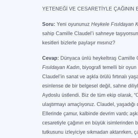
YETENEĞİ VE CESARETİYLE ÇAĞININ E
Soru:
Yeni oyununuz
Heykele Fısıldayan 
sahip Camille Claudel’i sahneye taşıyorsu
kesitleri bizlerle paylaşır mısınız?
Cevap:
Dünyaca ünlü heykeltıraş Camille C
Fısıldayan Kadın
, biyografi temelli bir oyu
Claudel’in sanat ve aşkla örülü fırtınalı y
esinlense de bir belgesel değil, sahne diliy
Aydoslu üstlendi. Biz de tüm ekip olarak, “C
ulaştırmayı amaçlıyoruz. Claudel, yaşadığı 
Ellerinde çamur, kalbinde devrim vardı; aşkı
cesaretiyle çağının en büyük isimlerinden b
tutkusunu izleyiciye sıkmadan aktarırken, 