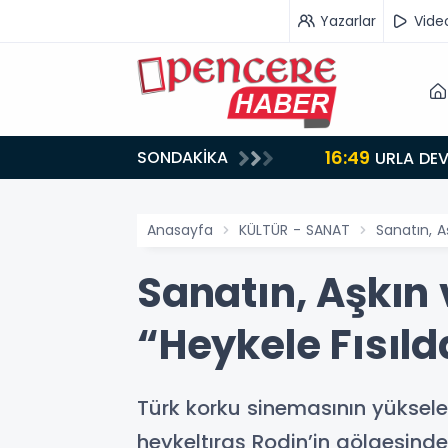
Yazarlar
Vide
16:49
SONDAKİKA
LAR
URLA DEV
Anasayfa
KÜLTÜR - SANAT
Sanatın, Aş
Sanatın, Aşkın v
“Heykele Fısıl
Türk korku sinemasının yükselen
heykeltıraş Rodin’in gölgesinde 