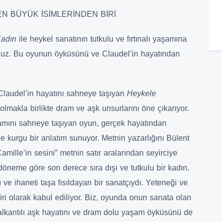
N BÜYÜK İSİMLERİNDEN BİRİ
Kadın
ile heykel sanatının tutkulu ve fırtınalı yaşamına
nuz. Bu oyunun öyküsünü ve Claudel’in hayatından
laudel’in hayatını sahneye taşıyan
Heykele
n olmakla birlikte dram ve aşk unsurlarını öne çıkarıyor.
aşamını sahneye taşıyan oyun, gerçek hayatından
le kurgu bir anlatım sunuyor. Metnin yazarlığını Bülent
amille’in sesini” metnin satır aralarından seyirciye
döneme göre son derece sıra dışı ve tutkulu bir kadın.
 ve ihaneti taşa fısıldayan bir sanatçıydı. Yeteneği ve
iri olarak kabul ediliyor. Biz, oyunda onun sanata olan
çalkantılı aşk hayatını ve dram dolu yaşam öyküsünü de