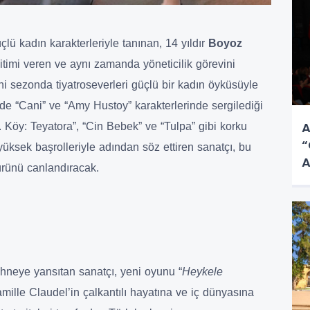
ü kadın karakterleriyle tanınan, 14 yıldır
Boyoz
timi veren ve aynı zamanda yöneticilik görevini
ni sezonda tiyatroseverleri güçlü bir kadın öyküsüyle
de “Cani” ve “Amy Hustoy” karakterlerinde sergilediği
A
. Köy: Teyatora”, “Cin Bebek” ve “Tulpa” gibi korku
“
üksek başrolleriyle adından söz ettiren sanatçı, bu
A
gürünü canlandıracak.
ahneye yansıtan sanatçı, yeni oyunu “
Heykele
amille Claudel’in çalkantılı hayatına ve iç dünyasına