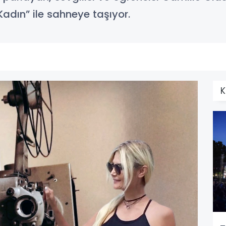
Kadın” ile sahneye taşıyor.
K