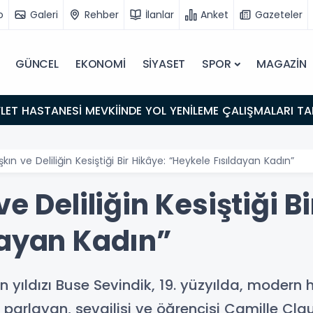
o
Galeri
Rehber
İlanlar
Anket
Gazeteler
GÜNCEL
EKONOMİ
SİYASET
SPOR
MAGAZİN
LET HASTANESİ MEVKİİNDE YOL YENİLEME ÇALIŞMALARI 
kın ve Deliliğin Kesiştiği Bir Hikâye: “Heykele Fısıldayan Kadın”
e Deliliğin Kesiştiği B
dayan Kadın”
 yıldızı Buse Sevindik, 19. yüzyılda, modern 
parlayan, sevgilisi ve öğrencisi Camille Claud