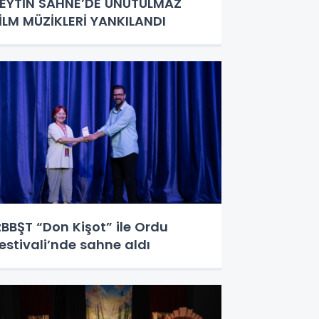
EYTİN SAHNE’DE UNUTULMAZ
İLM MÜZİKLERİ YANKILANDI
zBBŞT “Don Kişot” ile Ordu
estivali’nde sahne aldı