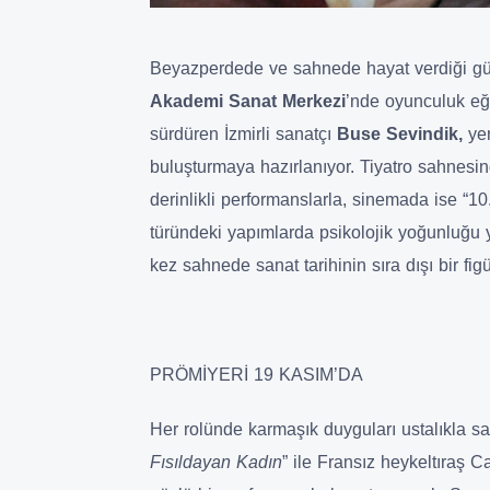
Beyazperdede ve sahnede hayat verdiği güçl
Akademi Sanat Merkezi
’nde oyunculuk eği
sürdüren İzmirli sanatçı
Buse Sevindik,
ye
buluşturmaya hazırlanıyor. Tiyatro sahnesin
derinlikli performanslarla, sinemada ise “10
türündeki yapımlarda psikolojik yoğunluğu y
kez sahnede sanat tarihinin sıra dışı bir fi
PRÖMİYERİ 19 KASIM’DA
Her rolünde karmaşık duyguları ustalıkla s
Fısıldayan Kadın
” ile Fransız heykeltıraş C