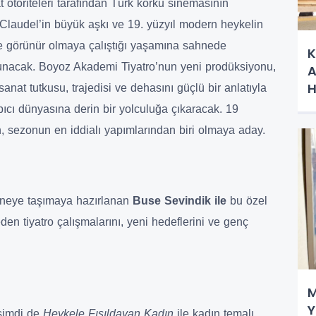
 otoriteleri tarafından Türk korku sinemasının
, Claudel’in büyük aşkı ve 19. yüzyıl modern heykelin
de görünür olmaya çalıştığı yaşamına sahnede
K
 sunacak. Boyoz Akademi Tiyatro’nun yeni prodüksiyonu,
A
H
anat tutkusu, trajedisi ve dehasını güçlü bir anlatıyla
rpıcı dünyasına derin bir yolculuğa çıkaracak. 19
, sezonun en iddialı yapımlarından biri olmaya aday.
neye taşımaya hazırlanan
Buse Sevindik ile
bu özel
eden tiyatro çalışmalarını, yeni hedeflerini ve genç
M
Y
şimdi de
Heykele Fısıldayan Kadın
ile kadın temalı