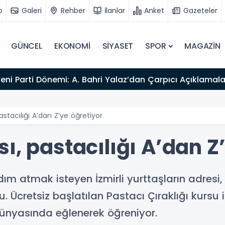
o
Galeri
Rehber
İlanlar
Anket
Gazeteler
GÜNCEL
EKONOMİ
SİYASET
SPOR
MAGAZİN
Yeni Parti Dönemi: A. Bahri Yalaz’dan Çarpıcı Açıklamala
astacılığı A’dan Z’ye öğretiyor
ı, pastacılığı A’dan Z
ım atmak isteyen İzmirli yurttaşların adresi,
u. Ücretsiz başlatılan Pastacı Çıraklığı kursu
i dünyasında eğlenerek öğreniyor.