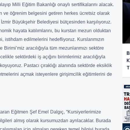
yıp Milli Eğitim Bakanlığı onaylı sertifikalarını alacak.
an ve öğrenim belgesini getiren herkes ücretsiz olarak
 İzmir Büyükşehir Belediyesi bütçesinden karşılıyoruz.
nomik hayata katılımlarını, bu kurstan mezun olduktan
i, istihdam edilmelerini hedefliyoruz. Kurslarımızın
 Birimi’miz aracılığıyla tüm mezunlarımızı sektöre
B
likle sektördeki iş açığını birimlerimiz aracılığıyla
K
 koyuyoruz. Pastacı çıraklığı alanında sektörde eksiklik
T
tmelerini açmak isteyenlere girişimcilik eğitimlerini de
aktaran Eğitmen Şef Emel Dalgıç, “Kursiyerlerimize
bilgileri almış olarak kursumuzdan ayrılacaklar. Burada
 çalışmaları için almaları gereken temel bilgiyi burada