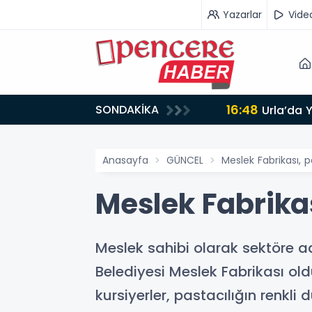
Yazarlar
Vide
16:48
SONDAKİKA
AMLANDI
Urla’da 
Anasayfa
GÜNCEL
Meslek Fabrikası, p
Meslek Fabrikas
Meslek sahibi olarak sektöre ad
Belediyesi Meslek Fabrikası old
kursiyerler, pastacılığın renkl