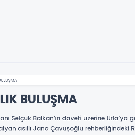
 BULUŞMA
LLIK BULUŞMA
anı Selçuk Balkan’ın daveti üzerine Urla’ya gel
 İtalyan asıllı Jano Çavuşoğlu rehberliğindeki