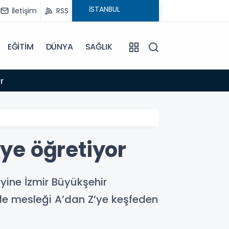
İletişim
RSS
EĞİTİM
DÜNYA
SAĞLIK
16:44
r
İZMİR 
’ye öğretiyor
 yine İzmir Büyükşehir
 ile mesleği A’dan Z’ye keşfeden