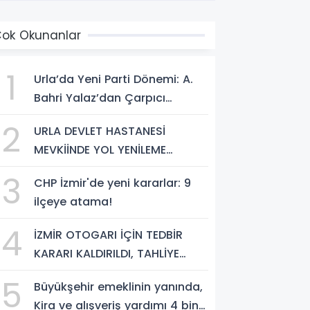
ok Okunanlar
1
Urla’da Yeni Parti Dönemi: A.
Bahri Yalaz’dan Çarpıcı
Açıklamalar
2
URLA DEVLET HASTANESİ
MEVKİİNDE YOL YENİLEME
ÇALIŞMALARI TAMAMLANDI
3
CHP İzmir'de yeni kararlar: 9
ilçeye atama!
4
İZMİR OTOGARI İÇİN TEDBİR
KARARI KALDIRILDI, TAHLİYE
İŞLEMİNİN ÖNÜ AÇILDI
5
Büyükşehir emeklinin yanında,
Kira ve alışveriş yardımı 4 bin