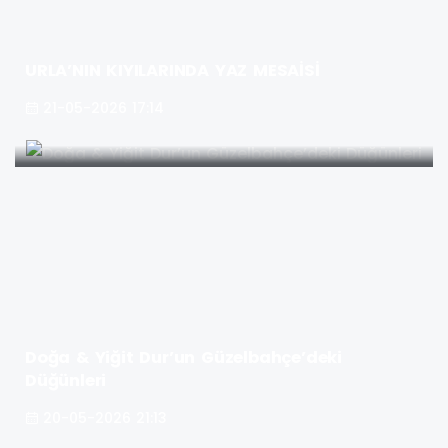
URLA’NIN KIYILARINDA YAZ MESAİSİ
21-05-2026 17:14
Doğa & Yiğit Dur’un Güzelbahçe’deki
Düğünleri
20-05-2026 21:13