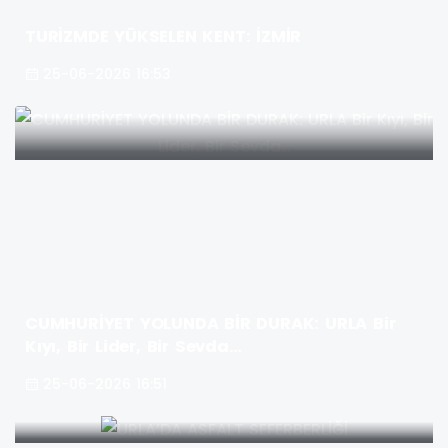
TURİZMDE YÜKSELEN KENT: İZMİR
25-06-2026 16:53
CUMHURİYET YOLUNDA BİR DURAK: URLA Bir
Kıyı, Bir Lider, Bir Sevda…
25-06-2026 16:51