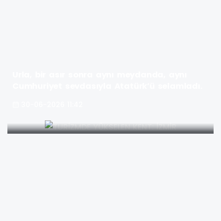
Urla, bir asır sonra aynı meydanda, aynı
Cumhuriyet sevdasıyla Atatürk’ü selamladı.
30-06-2026 11:42