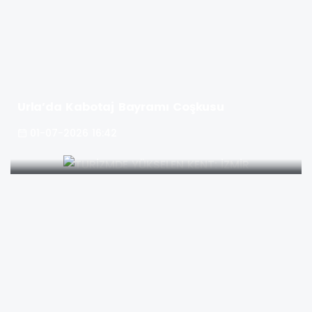
Urla’da Kabotaj Bayramı Coşkusu
01-07-2026 16:42