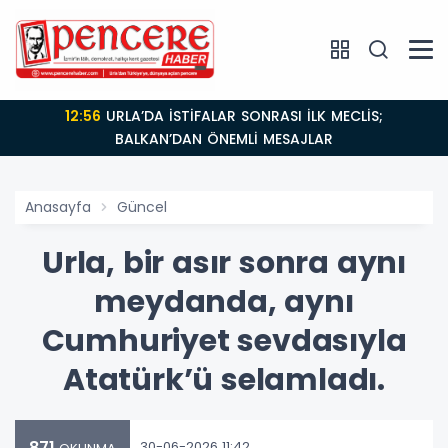
16:49
URLA DEVLET HASTANESİ MEVKİİNDE YOL YENİLEME
LKAN’DAN ÖNEMLİ MESAJLAR
Anasayfa
Güncel
Urla, bir asır sonra aynı
meydanda, aynı
Cumhuriyet sevdasıyla
Atatürk’ü selamladı.
871
30-06-2026 11:42