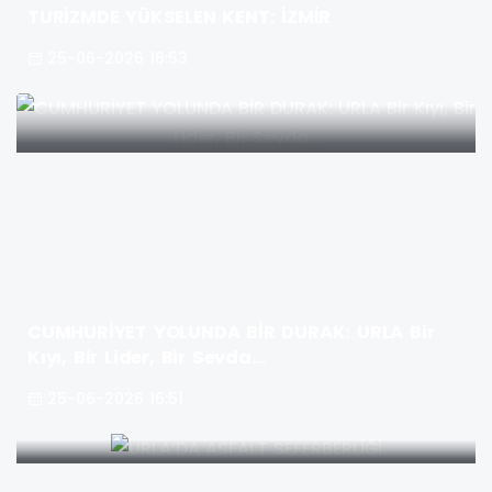
TURİZMDE YÜKSELEN KENT: İZMİR
25-06-2026 16:53
CUMHURİYET YOLUNDA BİR DURAK: URLA Bir
Kıyı, Bir Lider, Bir Sevda…
25-06-2026 16:51