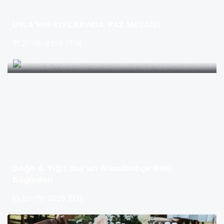
URLA’NIN KIYILARINDA YAZ MESAİSİ
21-05-2026 17:14
Doğa & Yiğit Dur’un Güzelbahçe’deki
Düğünleri
20-05-2026 21:13