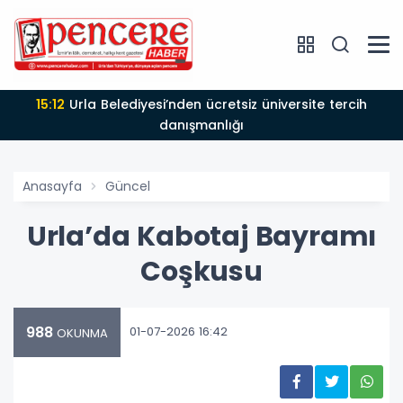
15:12
Urla Belediyesi’nden ücretsiz üniversite tercih
danışmanlığı
Anasayfa
Güncel
Urla’da Kabotaj Bayramı
Coşkusu
988
01-07-2026 16:42
OKUNMA