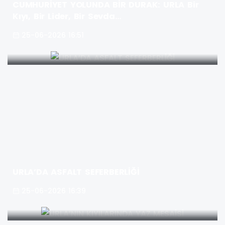
CUMHURİYET YOLUNDA BİR DURAK: URLA Bir
Kıyı, Bir Lider, Bir Sevda…
25-06-2026 16:51
URLA’DA ASFALT SEFERBERLİĞİ
25-06-2026 16:39