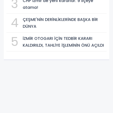
3
CHP İzmir'de yeni kararlar: 9 ilçeye
atama!
4
ÇEŞME'NİN DERİNLİKLERİNDE BAŞKA BİR
DÜNYA
5
İZMİR OTOGARI İÇİN TEDBİR KARARI
KALDIRILDI, TAHLİYE İŞLEMİNİN ÖNÜ AÇILDI