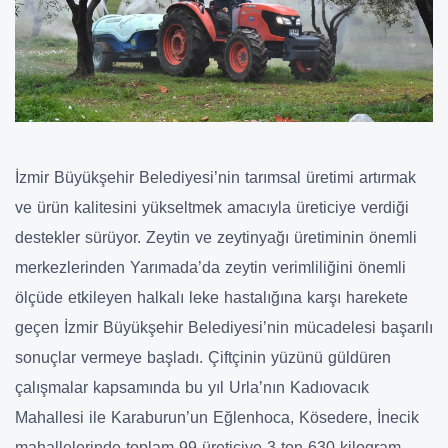
İzmir Büyükşehir Belediyesi’nin tarımsal üretimi artırmak
ve ürün kalitesini yükseltmek amacıyla üreticiye verdiği
destekler sürüyor. Zeytin ve zeytinyağı üretiminin önemli
merkezlerinden Yarımada’da zeytin verimliliğini önemli
ölçüde etkileyen halkalı leke hastalığına karşı harekete
geçen İzmir Büyükşehir Belediyesi’nin mücadelesi başarılı
sonuçlar vermeye başladı. Çiftçinin yüzünü güldüren
çalışmalar kapsamında bu yıl Urla’nın Kadıovacık
Mahallesi ile Karaburun’un Eğlenhoca, Kösedere, İnecik
mahallelerinde toplam 99 üreticiye 3 ton 630 kilogram