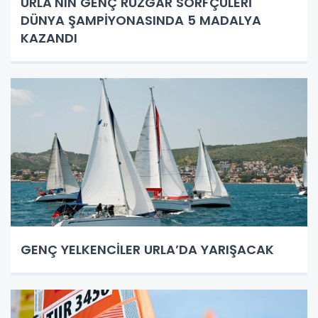
URLA'NIN GENÇ RÜZGÂR SÖRFÇÜLERİ
DÜNYA ŞAMPİYONASINDA 5 MADALYA
KAZANDI
GENÇ YELKENCİLER URLA’DA YARIŞACAK