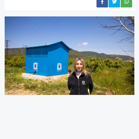
İzmir Büyükşehir Belediyesi İZSU Genel Müdürlüğü,
Yarımada bölgesindeki mevcut yer altı kaynaklarına
yenilerini daha ekledi. Kuraklık ve iklim krizi sonucu