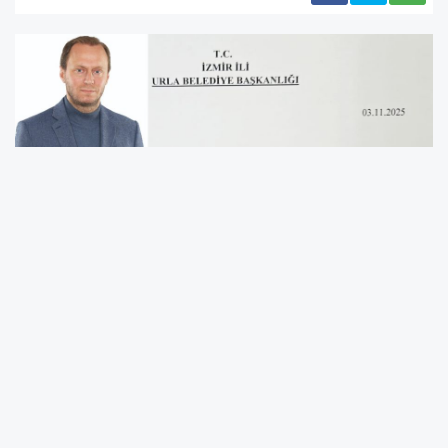
“Urlalının Bir Karış Toprağını
Satmayacağız” Sözüne Atıf
Apak, söz konusu 262 ada 74 parseldeki