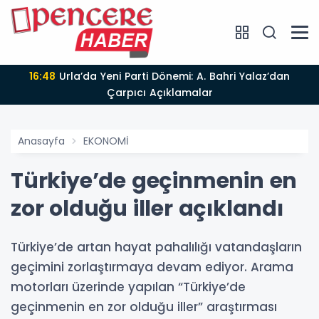
16:44
İZMİR OTOGARI İÇİN TEDBİR KARARI KALDIRILDI,
ar
TAHLİYE İŞLEMİNİN ÖNÜ
Anasayfa
EKONOMİ
Türkiye’de geçinmenin en
zor olduğu iller açıklandı
Türkiye’de artan hayat pahalılığı vatandaşların
geçimini zorlaştırmaya devam ediyor. Arama
motorları üzerinde yapılan “Türkiye’de
geçinmenin en zor olduğu iller” araştırması