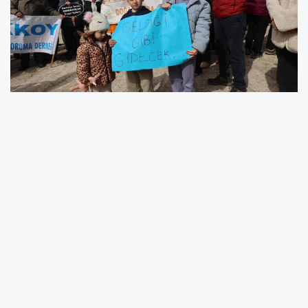
Urla Belediyesi öncülüğünde gerçekleşen buluşmada,
Urla’nın denizi, kıyıları ve kendine özgü yapısı için
mücadelenin kararlılıkla sürdürüleceği vurgulandı.
Demircili Ada Koyu İçin Kararlı Duruş
Urla Belediye Başkanı Selçuk Balkan, Demircili Ada
Koyu’nun yalnızca Urla için değil, İzmir ve Türkiye için
önemli bir doğal ve kültürel miras alanı olduğuna dikkat