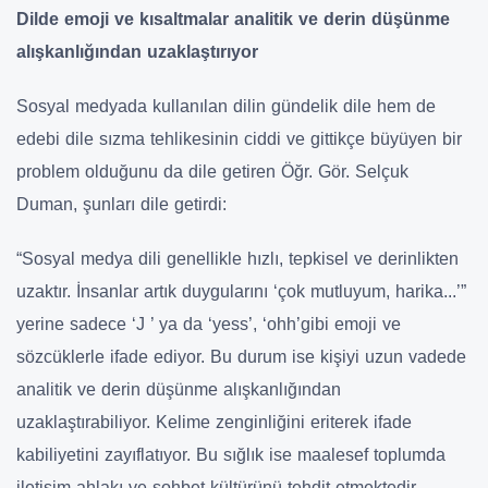
Dilde emoji ve kısaltmalar analitik ve derin düşünme
alışkanlığından uzaklaştırıyor
Sosyal medyada kullanılan dilin gündelik dile hem de
edebi dile sızma tehlikesinin ciddi ve gittikçe büyüyen bir
problem olduğunu da dile getiren Öğr. Gör. Selçuk
Duman, şunları dile getirdi:
“Sosyal medya dili genellikle hızlı, tepkisel ve derinlikten
uzaktır. İnsanlar artık duygularını ‘çok mutluyum, harika...’”
yerine sadece ‘
J
’ ya da ‘yess’, ‘ohh’gibi emoji ve
sözcüklerle ifade ediyor. Bu durum ise kişiyi uzun vadede
analitik ve derin düşünme alışkanlığından
uzaklaştırabiliyor. Kelime zenginliğini eriterek ifade
kabiliyetini zayıflatıyor. Bu sığlık ise maalesef toplumda
iletişim ahlakı ve sohbet kültürünü tehdit etmektedir.