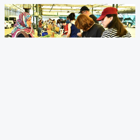
İzmir Büyükşehir Belediyesi’nin, Ekolojik Tarım
Organizasyonu Derneği (ETO) iş birliğiyle, İzmirlileri
sağlıklı ve doğal gıdayla buluşturduğu “Ekopazar İzmir” 15