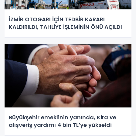
İZMİR OTOGARI İÇİN TEDBİR KARARI
KALDIRILDI, TAHLİYE İŞLEMİNİN ÖNÜ AÇILDI
Büyükşehir emeklinin yanında, Kira ve
alışveriş yardımı 4 bin TL’ye yükseldi