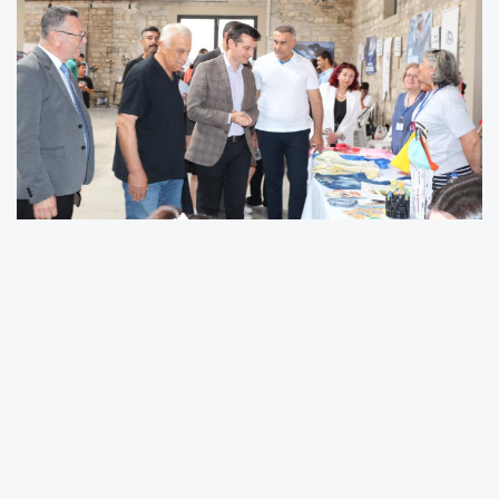
Fuara; Urla Kaymakamı Mustafa Gözlet, Urla Belediyesi
Başkan Vekili Prof. Dr. Mesut Önen, İlçe Milli Eğitim
Müdürü Süleyman Can, Urla Esnaf ve Sanatkârlar Odası
Başkanı Fırat Gül, İlçe Milli Eğitim Şube Müdürü Nilay
Gökdeniz, okul müdürleri, öğretmenler, öğrenciler ve çok
sayıda vatandaş katıldı.