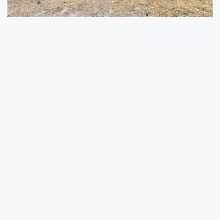
Urla Belediyesi, Zeytineli Mahallesi’nde meydana gelen
yangınların ardından zor günler geçiren üreticilerin
yanında olmaya devam ediyor. Yangınlar nedeniyle
meraları zarar gören küçükbaş hayvan yetiştiricilerine
destek olmak amacıyla, 7 üreticiye toplam 19 ton hayvan
yemi olarak saman dağıtıldı. Yangınların özellikle kırsal
bölgelerde tarımsal ve hayvansal üretim üzerinde ciddi
etkiler yarattığını belirten belediye yetkilileri, bu tür
desteklerin yalnızca geçici bir çözüm değil, aynı zamanda
yerel üreticinin ayakta kalabilmesi için hayati önem