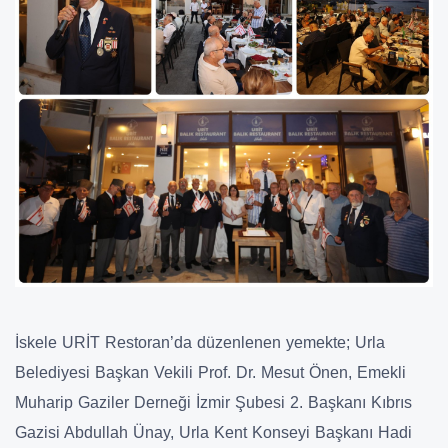
İskele URİT Restoran’da düzenlenen yemekte; Urla
Belediyesi Başkan Vekili Prof. Dr. Mesut Önen, Emekli
Muharip Gaziler Derneği İzmir Şubesi 2. Başkanı Kıbrıs
Gazisi Abdullah Ünay, Urla Kent Konseyi Başkanı Hadi