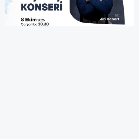
İzmir Büyükşehir Belediyesi’ne bağlı İzmir Oda Orkestrası,
2025-2026 konser sezonunu 8 Ekim Çarşamba saat