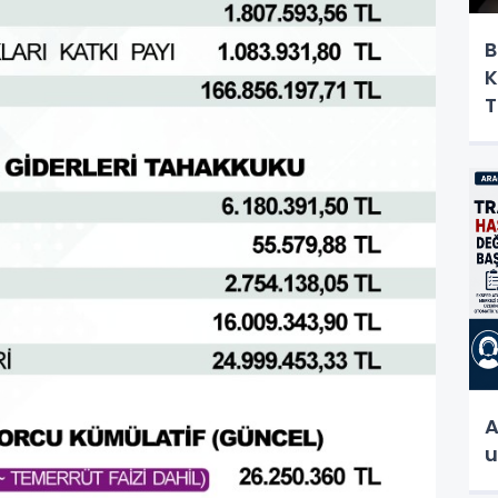
B
K
T
A
u