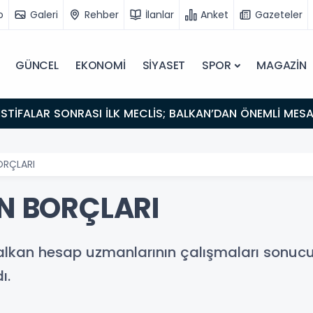
o
Galeri
Rehber
İlanlar
Anket
Gazeteler
GÜNCEL
EKONOMİ
SİYASET
SPOR
MAGAZİN
İSTİFALAR SONRASI İLK MECLİS; BALKAN’DAN ÖNEMLİ MES
ORÇLARI
iN BORÇLARI
alkan hesap uzmanlarının çalışmaları sonucu 
ı.