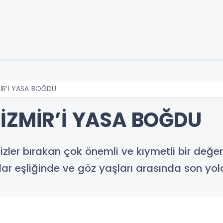
İR’İ YASA BOĞDU
 İZMİR’İ YASA BOĞDU
izler bırakan çok önemli ve kıymetli bir değeri
ar eşliğinde ve göz yaşları arasında son yo