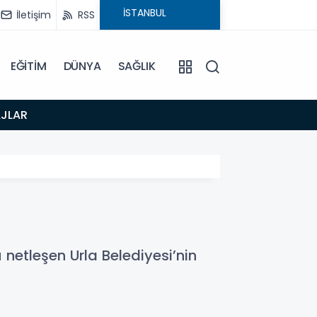
İletişim
RSS
EĞİTİM
DÜNYA
SAĞLIK
16:49
AJLAR
URLA 
netleşen Urla Belediyesi’nin