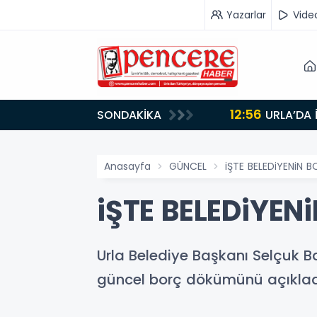
Yazarlar
Vide
12:56
SONDAKİKA
URLA’DA 
Anasayfa
GÜNCEL
iŞTE BELEDiYENiN B
iŞTE BELEDiYEN
Urla Belediye Başkanı Selçuk B
güncel borç dökümünü açıklad