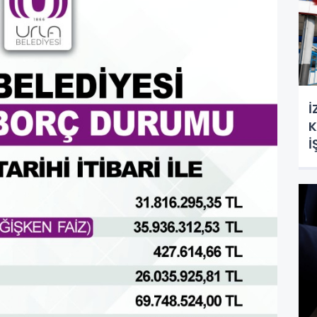
İ
K
İ