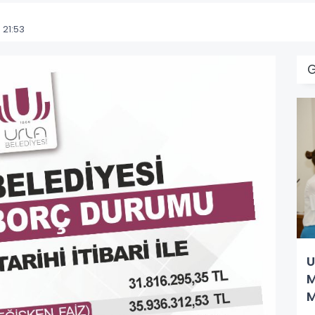
21:53
U
M
M