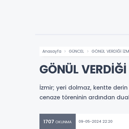
Anasayfa
GÜNCEL
GÖNÜL VERDİĞİ İZM
GÖNÜL VERDİĞİ
İzmir; yeri dolmaz, kentte derin 
cenaze töreninin ardından dual
1707
09-05-2024 22:20
OKUNMA