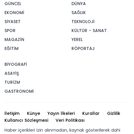
GÜNCEL
DÜNYA
EKONOMİ
SAĞLIK
SİYASET
TEKNOLOJİ
SPOR
KÜLTÜR - SANAT
MAGAZİN
YEREL
EĞİTİM
RÖPORTAJ
BİYOGRAFİ
ASAYİŞ
TURİZM
GASTRONOMİ
İletişim
Künye
Yayın İlkeleri
Kurallar
Gizlilik
Kullanıcı Sözleşmesi
Veri Politikası
Haber içerikleri izin alınmadan, kaynak gösterilerek dahi