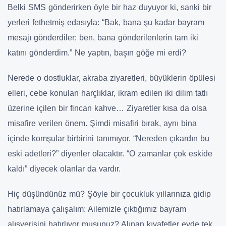
Belki SMS gönderirken öyle bir haz duyuyor ki, sanki bir
yerleri fethetmiş edasıyla: “Bak, bana şu kadar bayram
mesajı gönderdiler; ben, bana gönderilenlerin tam iki
katını gönderdim.” Ne yaptın, başın göğe mi erdi?
Nerede o dostluklar, akraba ziyaretleri, büyüklerin öpülesi
elleri, cebe konulan harçlıklar, ikram edilen iki dilim tatlı
üzerine içilen bir fincan kahve… Ziyaretler kısa da olsa
misafire verilen önem. Şimdi misafiri bırak, aynı bina
içinde komşular birbirini tanımıyor. “Nereden çıkardın bu
eski adetleri?” diyenler olacaktır. “O zamanlar çok eskide
kaldı” diyecek olanlar da vardır.
Hiç düşündünüz mü? Şöyle bir çocukluk yıllarınıza gidip
hatırlamaya çalışalım: Ailemizle çıktığımız bayram
alışverişini hatırlıyor musunuz? Alınan kıyafetler evde tek