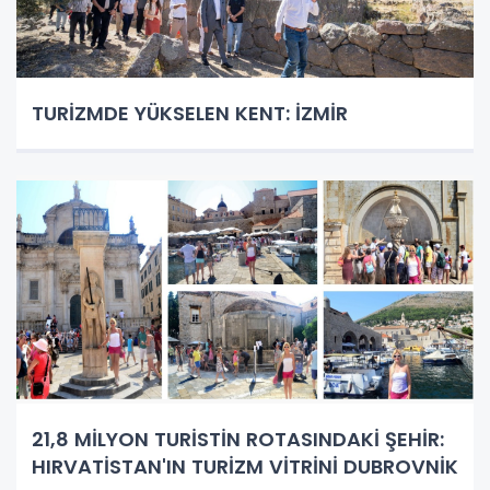
TURİZMDE YÜKSELEN KENT: İZMİR
21,8 MİLYON TURİSTİN ROTASINDAKİ ŞEHİR:
HIRVATİSTAN'IN TURİZM VİTRİNİ DUBROVNİK