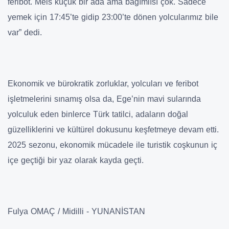
feribot. Meis küçük bir ada ama bağımlısı çok. Sadece
yemek için 17:45’te gidip 23:00’te dönen yolcularımız bile
var” dedi.
Ekonomik ve bürokratik zorluklar, yolcuları ve feribot
işletmelerini sınamış olsa da, Ege’nin mavi sularında
yolculuk eden binlerce Türk tatilci, adaların doğal
güzelliklerini ve kültürel dokusunu keşfetmeye devam etti.
2025 sezonu, ekonomik mücadele ile turistik coşkunun iç
içe geçtiği bir yaz olarak kayda geçti.
Fulya OMAÇ / Midilli - YUNANİSTAN