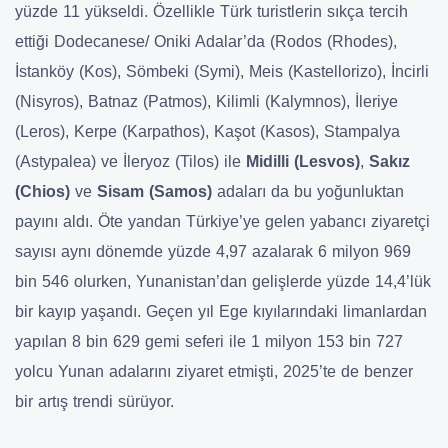
yüzde 11 yükseldi. Özellikle Türk turistlerin sıkça tercih
ettiği Dodecanese/ Oniki Adalar’da (Rodos (Rhodes),
İstanköy (Kos), Sömbeki (Symi), Meis (Kastellorizo), İncirli
(Nisyros), Batnaz (Patmos), Kilimli (Kalymnos), İleriye
(Leros), Kerpe (Karpathos), Kaşot (Kasos), Stampalya
(Astypalea) ve İleryoz (Tilos) ile
Midilli (Lesvos)
,
Sakız
(Chios)
ve
Sisam (Samos)
adaları da bu yoğunluktan
payını aldı. Öte yandan Türkiye’ye gelen yabancı ziyaretçi
sayısı aynı dönemde yüzde 4,97 azalarak 6 milyon 969
bin 546 olurken, Yunanistan’dan gelişlerde yüzde 14,4’lük
bir kayıp yaşandı. Geçen yıl Ege kıyılarındaki limanlardan
yapılan 8 bin 629 gemi seferi ile 1 milyon 153 bin 727
yolcu Yunan adalarını ziyaret etmişti, 2025’te de benzer
bir artış trendi sürüyor.