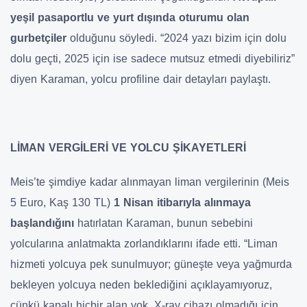
yeşil pasaportlu ve yurt dışında oturumu olan
gurbetçiler
olduğunu söyledi. “2024 yazı bizim için dolu
dolu geçti, 2025 için ise sadece mutsuz etmedi diyebiliriz”
diyen Karaman, yolcu profiline dair detayları paylaştı.
LİMAN VERGİLERİ VE YOLCU ŞİKAYETLERİ
Meis’te şimdiye kadar alınmayan liman vergilerinin (Meis
5 Euro, Kaş 130 TL)
1 Nisan itibarıyla alınmaya
başlandığını
hatırlatan Karaman, bunun sebebini
yolcularına anlatmakta zorlandıklarını ifade etti. “Liman
hizmeti yolcuya pek sunulmuyor; güneşte veya yağmurda
bekleyen yolcuya neden beklediğini açıklayamıyoruz,
çünkü kapalı hiçbir alan yok. X-ray cihazı olmadığı için