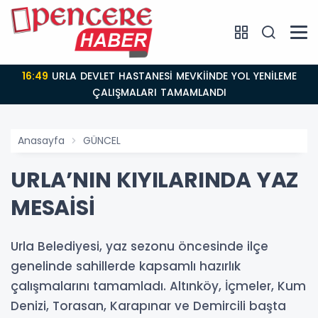
16:48
Urla’da Yeni Parti Dönemi: A. Bahri Yalaz’dan
Çarpıcı Açıklamalar
Anasayfa
GÜNCEL
URLA’NIN KIYILARINDA YAZ
MESAİSİ
Urla Belediyesi, yaz sezonu öncesinde ilçe
genelinde sahillerde kapsamlı hazırlık
çalışmalarını tamamladı. Altınköy, İçmeler, Kum
Denizi, Torasan, Karapınar ve Demircili başta