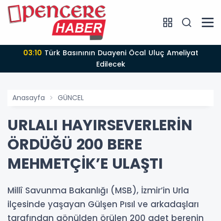
03:10
Türk Basınının Duayeni Öcal Uluç Ameliyat
Edilecek
Anasayfa
GÜNCEL
URLALI HAYIRSEVERLERİN
ÖRDÜĞÜ 200 BERE
MEHMETÇİK’E ULAŞTI
Millî Savunma Bakanlığı (MSB), İzmir’in Urla
ilçesinde yaşayan Gülşen Pısıl ve arkadaşları
tarafından gönülden örülen 200 adet berenin