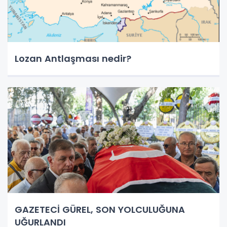
Lozan Antlaşması nedir?
GAZETECİ GÜREL, SON YOLCULUĞUNA
UĞURLANDI