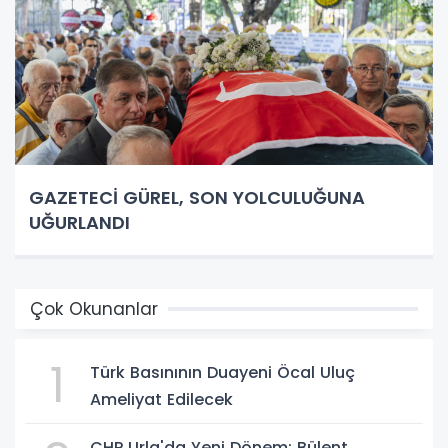
GAZETECİ GÜREL, SON YOLCULUĞUNA
UĞURLANDI
Çok Okunanlar
1
Türk Basınının Duayeni Öcal Uluç
Ameliyat Edilecek
CHP Urla'da Yeni Dönem: Bülent