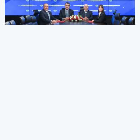
Millî Eğitim Bakanlığı ile Arkas Holding, İzmir'in Urla
ilçesinde gastronomi alanında eğitim verecek yeni bir
mesleki ve teknik Anadolu lisesinin yapımı için önemli bir
protokol imzaladı.
İMZA TÖRENİ GERÇEKLEŞTİ