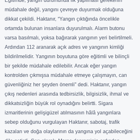
Eğitimde, yangın durumunda ilk yapılması gerekenin
müdahale değil, yangını çevreye duyurmak olduğuna
dikkat çekildi. Haktanır, “Yangın çıktığında öncelikle
ortamda bulunan insanlara duyurulmalı. Alarm butonu
varsa basılmalı, yoksa bağırarak yangının yeri belirtilmeli.
Ardından 112 aranarak açık adres ve yangının kimliği
bildirilmelidir. Yangının boyutuna göre eğitimli ve bilinçli
bir şekilde müdahale edilebilir. Ancak eğer yangın
kontrolden çıkmışsa müdahale etmeye çalışmayın, can
güvenliğiniz her şeyden önemli” dedi. Haktanır, yangın
çıkış nedenleri arasında tedbirsizlik, bilgisizlik, ihmal ve
dikkatsizliğin büyük rol oynadığını belirtti. Sigara
izmaritlerinin gelişigüzel atılmasının hâlâ yangınlara
sebep olduğunu vurgulayan Haktanır, sabotaj, trafik
kazaları ve doğa olaylarının da yangına yol açabileceğini