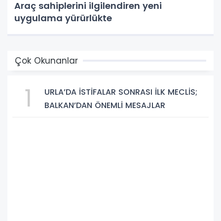
Araç sahiplerini ilgilendiren yeni
uygulama yürürlükte
Çok Okunanlar
1
URLA’DA İSTİFALAR SONRASI İLK MECLİS;
BALKAN’DAN ÖNEMLİ MESAJLAR