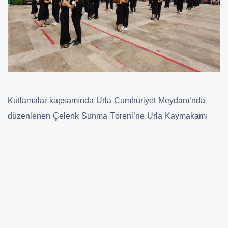
Kutlamalar kapsamında Urla Cumhuriyet Meydanı’nda
düzenlenen Çelenk Sunma Töreni’ne Urla Kaymakamı
Mustafa Gözlet, Urla Belediye Başkanı Yüksek Mimar
Selçuk Balkan, Garnizon Komutanı Deniz Albay Tamay
Durgun, Urla Cumhuriyet Başsavcısı Murat Yavuz, İlçe
Gençlik ve Spor Müdürü Hüseyin Solmaz, Urla Belediyesi
Meclis Üyeleri, STK ve Siyasi partilerin temsilcileri,
muhtarlar, öğrenciler ve yurttaşlar katıldı.