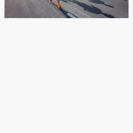
Denizin Sesi, Adımların Ritmi: Çeşme'de Koş" sloganı ile
10-11 Mayıs tarihlerinde, Çeşme Belediyesi ev
sahipliğinde gerçekleşecek Salomon Çeşme
Maratonu’nda bu sene yeni parkur heyecanı yaşanacak.
Geçen senelerde yarı maraton olan ancak yenilenen
parkuru ile maraton özelliği kazanan yarış, koşu
tutkunlarını Çeşme’nin muhteşem doğasında ağırlayacak.
Bu sene 3’üncüsü gerçekleşecek Salomon Çeşme
Maratonu, 42K, 21K ve 10K parkurlarıyla adından bir kez
daha söz ettirecek.