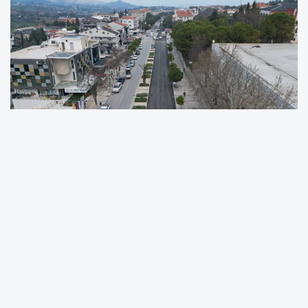
Urla Belediye Başkanlığı’na 2024 yılında yapılan Yerel
Yönetimler seçimleri sonucunda rekor oyla seçilen Urla
Belediye Başkanı Selçuk Balkan’ın göreve geldiği günden
bu yana ilçede değişim rüzgarları esti. Başkan Balkan’ın
göreve gelişinin ardından Urla’da hizmet, doğa, altyapı,