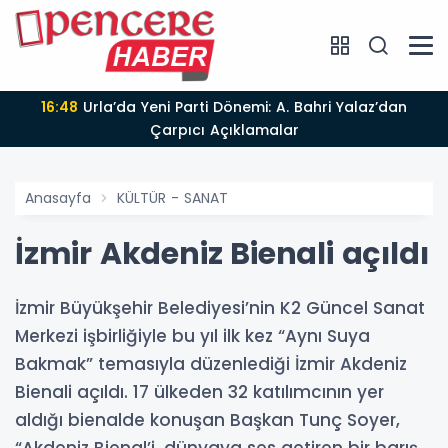
16:48
Urla’da Yeni Parti Dönemi: A. Bahri Yalaz’dan
Çarpıcı Açıklamalar
Anasayfa
KÜLTÜR - SANAT
İzmir Akdeniz Bienali açıldı
İzmir Büyükşehir Belediyesi’nin K2 Güncel Sanat
Merkezi işbirliğiyle bu yıl ilk kez “Aynı Suya
Bakmak” temasıyla düzenlediği İzmir Akdeniz
Bienali açıldı. 17 ülkeden 32 katılımcının yer
aldığı bienalde konuşan Başkan Tunç Soyer,
“Akdeniz Bienal’i, dünyaya ses getiren bir barış