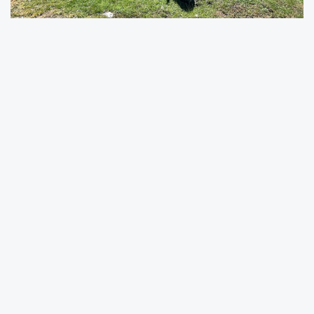
Her taşın bir hikayesi vardır kimi çoktan unutulmuş, kimi
ise hatırlanacağı günü bekler. Müzeler Haftası
kapsamında kültürel farkındalığın yükseldiği bu özel
günlerde, yalnızca vitrinlerde sergilenen eserler değil,
toprağın altından gün yüzüne çıkarılmış antik kentler de
geçmişin sesi olarak tarih ve kültür meraklılarını karşılıyor.
Bu seslerin en güçlülerinden biri ise, Anadolu'nun tam
kalbinde, sessiz ama görkemli bir şekilde varlığını
sürdüren Hitit İmparatorluğu’na yaklaşık 450 yıl başkentlik
yapmış Hattuşaş’tan yükseliyor.