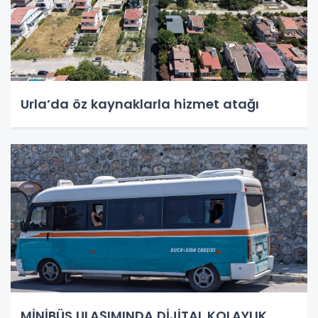
Urla’da öz kaynaklarla hizmet atağı
MİNİBÜS ULAŞIMINDA DİJİTAL KOLAYLIK