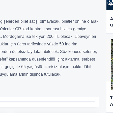
A
işelerden bilet satışı olmayacak, biletler online olarak
u
. Yolcular QR kod kontrolü sonrası hızlıca gemiye
TL, Mordoğan’a ise tek yön 200 TL olacak. Ebeveynleri
uklar için ücret tarifesinde yüzde 50 indirim
lerden ücretsiz faydalanabilecek. Söz konusu seferler,
 sefer” kapsamında düzenlendiği için; aktarma, serbest
mli geçiş ile 65 yaş üstü ücretsiz ulaşım hakkı dâhil
 uygulamalarının dışında tutulacak.
T
A