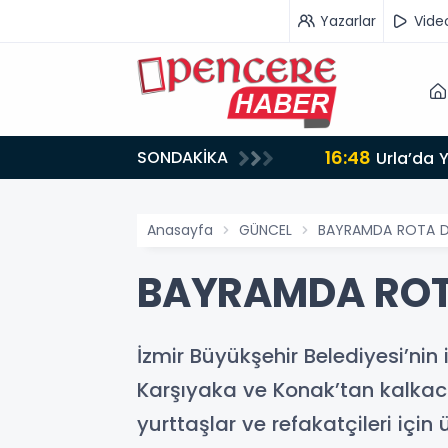
Yazarlar
Vide
16:48
SONDAKİKA
AMLANDI
Urla’da 
Anasayfa
GÜNCEL
BAYRAMDA ROTA D
BAYRAMDA ROT
İzmir Büyükşehir Belediyesi’nin
Karşıyaka ve Konak’tan kalkacak
yurttaşlar ve refakatçileri için 