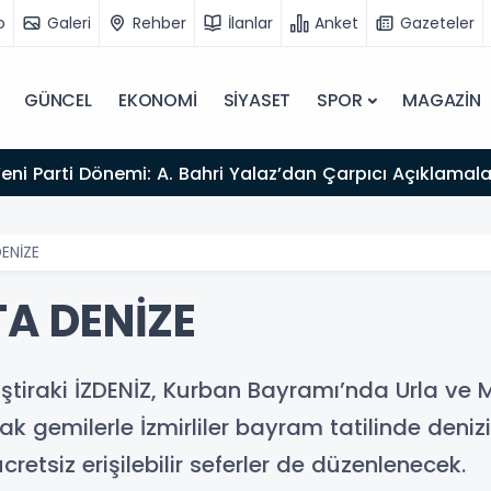
o
Galeri
Rehber
İlanlar
Anket
Gazeteler
GÜNCEL
EKONOMİ
SİYASET
SPOR
MAGAZİN
Yeni Parti Dönemi: A. Bahri Yalaz’dan Çarpıcı Açıklamala
ENİZE
A DENİZE
 iştiraki İZDENİZ, Kurban Bayramı’nda Urla ve 
 gemilerle İzmirliler bayram tatilinde denizi
ücretsiz erişilebilir seferler de düzenlenecek.