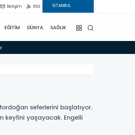
İletişim
RSS
EĞİTİM
DÜNYA
SAĞLIK
16:44
r
İZMİR 
Mordoğan seferlerini başlatıyor.
n keyfini yaşayacak. Engelli