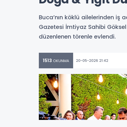
Buca’nın köklü ailelerinden iş
Gazetesi İmtiyaz Sahibi Göksel 
düzenlenen törenle evlendi.
1513
20-05-2026 21:42
OKUNMA