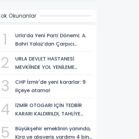
ok Okunanlar
1
Urla’da Yeni Parti Dönemi: A.
Bahri Yalaz’dan Çarpıcı
Açıklamalar
2
URLA DEVLET HASTANESİ
MEVKİİNDE YOL YENİLEME
ÇALIŞMALARI TAMAMLANDI
3
CHP İzmir'de yeni kararlar: 9
ilçeye atama!
4
İZMİR OTOGARI İÇİN TEDBİR
KARARI KALDIRILDI, TAHLİYE
İŞLEMİNİN ÖNÜ AÇILDI
5
Büyükşehir emeklinin yanında,
Kira ve alışveriş yardımı 4 bin