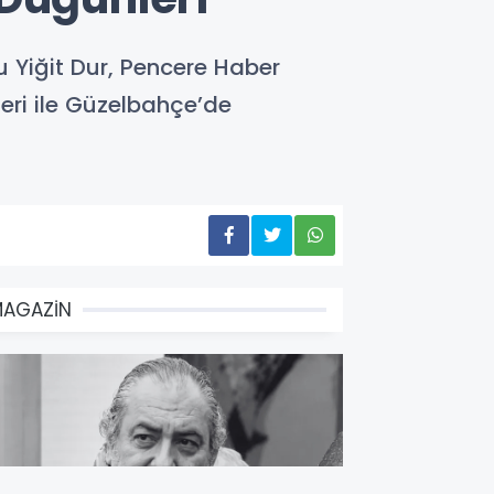
u Yiğit Dur, Pencere Haber
seri ile Güzelbahçe’de
MAGAZİN