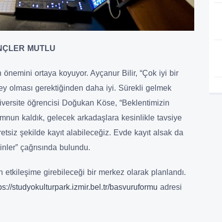
NÇLER MUTLU
önemini ortaya koyuyor. Ayçanur Bilir, “Çok iyi bir
ey olması gerektiğinden daha iyi. Sürekli gelmek
niversite öğrencisi Doğukan Köse, “Beklentimizin
mnun kaldık, gelecek arkadaşlara kesinlikle tavsiye
etsiz şekilde kayıt alabileceğiz. Evde kayıt alsak da
sinler” çağrısında bulundu.
 etkileşime girebileceği bir merkez olarak planlandı.
ps://studyokulturpark.izmir.bel.tr/basvuruformu
adresi