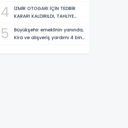
4
İZMİR OTOGARI İÇİN TEDBİR
KARARI KALDIRILDI, TAHLİYE
İŞLEMİNİN ÖNÜ AÇILDI
5
Büyükşehir emeklinin yanında,
Kira ve alışveriş yardımı 4 bin
TL’ye yükseldi