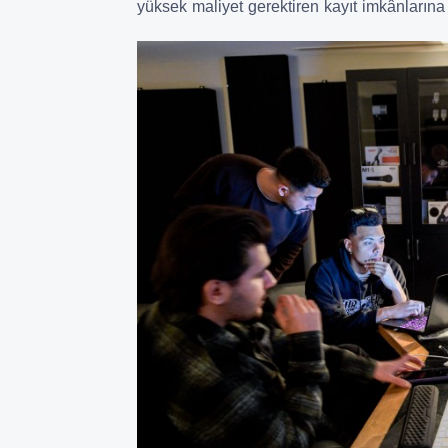
yüksek maliyet gerektiren kayıt imkânlarına ü