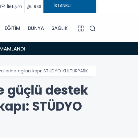
İletişim
RSS
EĞİTİM
DÜNYA
SAĞLIK
16:48
TAMAMLANDI
Urla’d
allerine açılan kapı: STÜDYO KÜLTÜRPARK
 güçlü destek
 kapı: STÜDYO