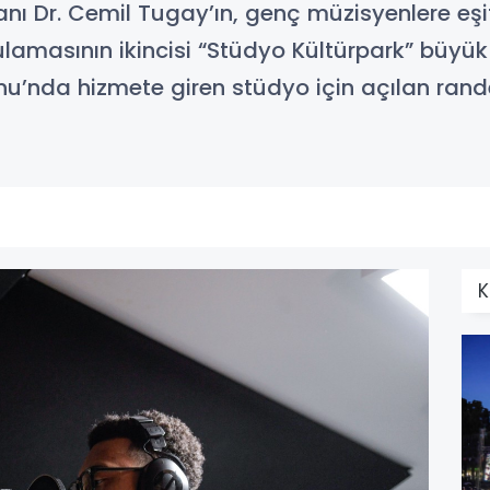
anı Dr. Cemil Tugay’ın, genç müzisyenlere eşi
lamasının ikincisi “Stüdyo Kültürpark” büyük 
onu’nda hizmete giren stüdyo için açılan ran
K