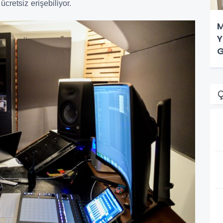
cretsiz erişebiliyor.
M
Y
G
Ç