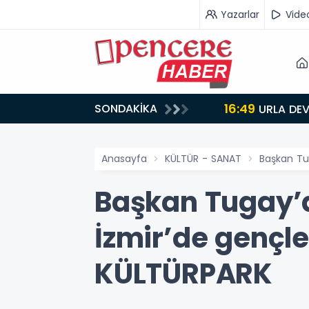
Yazarlar
Vide
16:49
SONDAKİKA
LAR
URLA DEV
Anasayfa
KÜLTÜR - SANAT
Başkan Tu
Başkan Tugay’
İzmir’de gençle
KÜLTÜRPARK