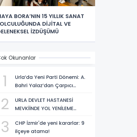
AYA BORA’NIN 15 YILLIK SANAT
OLCULUĞUNDA DİJİTAL VE
ELENEKSEL İZDÜŞÜMÜ
ok Okunanlar
1
Urla’da Yeni Parti Dönemi: A.
Bahri Yalaz’dan Çarpıcı
Açıklamalar
2
URLA DEVLET HASTANESİ
MEVKİİNDE YOL YENİLEME
ÇALIŞMALARI TAMAMLANDI
3
CHP İzmir'de yeni kararlar: 9
ilçeye atama!