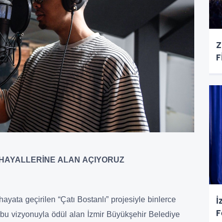
Z
F
 HAYALLERİNE ALAN AÇIYORUZ
İ
yata geçirilen “Çatı Bostanlı” projesiyle binlerce
F
 bu vizyonuyla ödül alan İzmir Büyükşehir Belediye