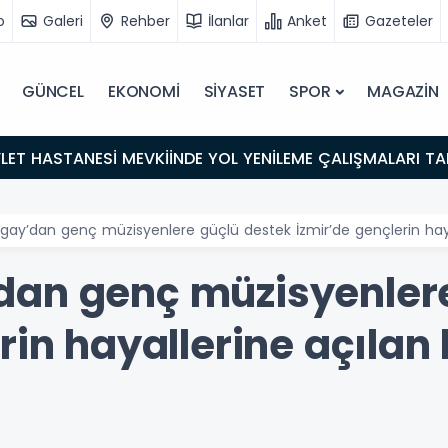
o
Galeri
Rehber
İlanlar
Anket
Gazeteler
GÜNCEL
EKONOMİ
SİYASET
SPOR
MAGAZİN
LET HASTANESİ MEVKİİNDE YOL YENİLEME ÇALIŞMALARI 
gay’dan genç müzisyenlere güçlü destek İzmir’de gençlerin hay
dan genç müzisyenlere
rin hayallerine açılan