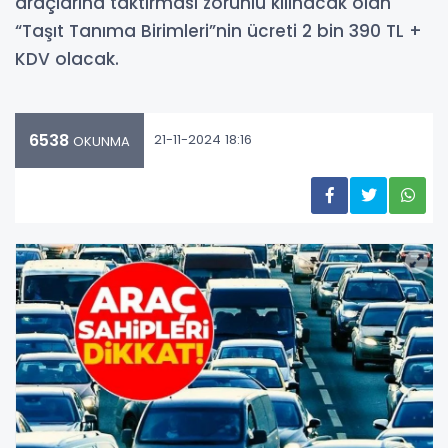
araçlarına taktırması zorunlu kılınacak olan
“Taşıt Tanıma Birimleri”nin ücreti 2 bin 390 TL +
KDV olacak.
6538
21-11-2024 18:16
OKUNMA