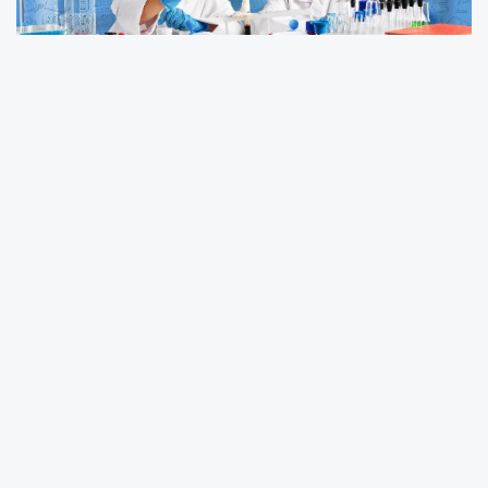
Bademler Sanat Köyü ve Kültürel ve Ekolojik Hayatı
Koruma Derneği (KültürEkoloji) iş birliği ile Bademler
Sanat Köyü’nde çocuklar için bilim şenliği düzenleniyor.
23 Kasım Cumartesi günü Bademler Sanat Köyü’nde
gerçekleştirilecek şenlik, Urla Belediyesi ve Nâzım Hikmet
Kültür Merkezi destekleriyle gerçekleştirilecek. Saat
11.00’de atölye kayıtlarının alınmaya başlayacağı şenlik
saat 12.00 itibariyle başlayacak.