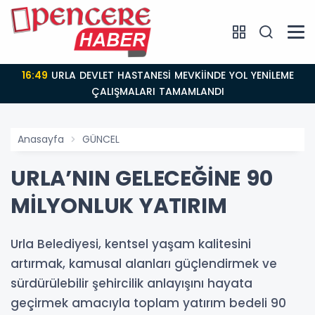
16:48
Urla’da Yeni Parti Dönemi: A. Bahri Yalaz’dan
Çarpıcı Açıklamalar
Anasayfa
GÜNCEL
URLA’NIN GELECEĞİNE 90
MİLYONLUK YATIRIM
Urla Belediyesi, kentsel yaşam kalitesini
artırmak, kamusal alanları güçlendirmek ve
sürdürülebilir şehircilik anlayışını hayata
geçirmek amacıyla toplam yatırım bedeli 90