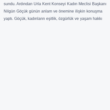
sundu. Ardından Urla Kent Konseyi Kadın Meclisi Başkanı
Nilgün Göçük günün anlam ve önemine ilişkin konuşma
yaptı. Göçük, kadınların eşitlik, özgürlük ve yaşam hakkı
mücadelesini büyütmek için bir araya geldiklerini
belirterek, “8 Mart; kadınların yüzyılı aşkın süredir
sürdürdüğü hak, emek ve özgürlük mücadelesinin
simgesidir. Aynı zamanda sömürüye, eşitsizliğe ve erkek
egemen düzene karşı yükselen itirazın ve direnişin
günüdür” dedi.
Göçük, kadınların hâlâ yaşam mücadelesi verdiğini,
şiddete maruz kaldığını ve haklarının görmezden
gelindiğini vurgulayarak, “Kadınlar susmayacak,
korkmayacak, itaat etmeyecek. Bir kişi daha
eksilmeyeceğiz” ifadelerini kullandı.