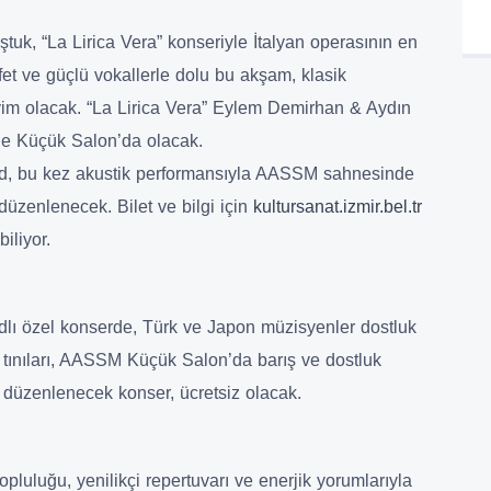
k, “La Lirica Vera” konseriyle İtalyan operasının en
fet ve güçlü vokallerle dolu bu akşam, klasik
yim olacak. “La Lirica Vera” Eylem Demirhan & Aydın
de Küçük Salon’da olacak.
edd, bu kez akustik performansıyla AASSM sahnesinde
üzenlenecek. Bilet ve bilgi için
kultursanat.izmir.bel.tr
iliyor.
adlı özel konserde, Türk ve Japon müzisyenler dostluk
if tınıları, AASSM Küçük Salon’da barış ve dostluk
 düzenlenecek konser, ücretsiz olacak.
uluğu, yenilikçi repertuvarı ve enerjik yorumlarıyla