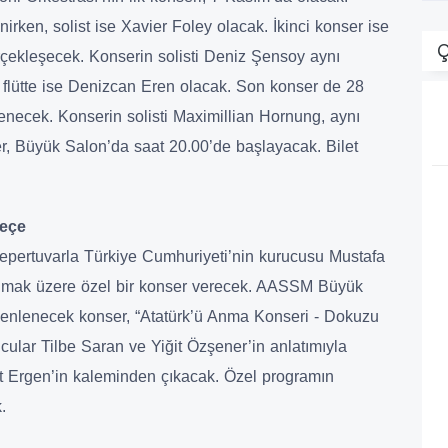
nirken, solist ise Xavier Foley olacak. İkinci konser ise
Ç
çekleşecek. Konserin solisti Deniz Şensoy aynı
lütte ise Denizcan Eren olacak. Son konser de 28
necek. Konserin solisti Maximillian Hornung, aynı
r, Büyük Salon’da saat 20.00’de başlayacak. Bilet
Geçe
 repertuvarla Türkiye Cumhuriyeti’nin kurucusu Mustafa
anmak üzere özel bir konser verecek. AASSM Büyük
enlenecek konser, “Atatürk’ü Anma Konseri - Dokuzu
lar Tilbe Saran ve Yiğit Özşener’in anlatımıyla
t Ergen’in kaleminden çıkacak. Özel programın
.