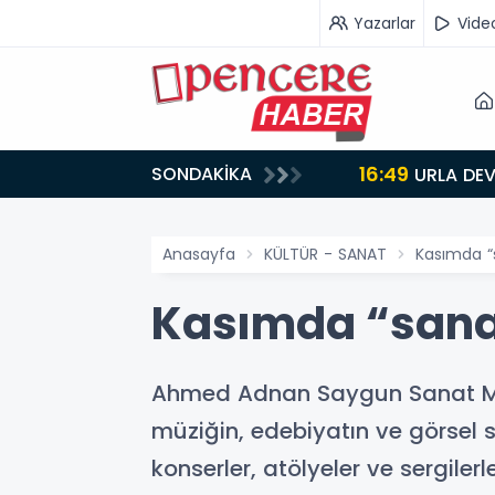
Yazarlar
Vide
16:49
SONDAKİKA
LAR
URLA DEV
Anasayfa
KÜLTÜR - SANAT
Kasımda “
Kasımda “sana
Ahmed Adnan Saygun Sanat Merk
müziğin, edebiyatın ve görsel s
konserler, atölyeler ve sergile