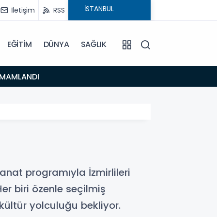
İletişim
RSS
EĞİTİM
DÜNYA
SAĞLIK
16:48
TAMAMLANDI
Urla’d
at programıyla İzmirlileri
r biri özenle seçilmiş
kültür yolculuğu bekliyor.