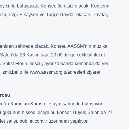
yici ile buluşacak. Konser, ücretsiz olacak. Konserin
dem, Ezgi Pikaysen ve Tuğçe Baydar olacak. Baydar,
 yeniden sahnede olacak. Konser, AASSM’nin müzikal
k Salon’da 26 Kasım saat 20.00’de gerçekleştirilecek
. Solist Florin Iliescu, aynı zamanda kemanda da yer
izmir.bel.tr
ile
www.aassm.org.tr/adresleri
ziyaret
orosu
r’in Kadınları Korosu ile aynı sahnede buluşuyor.
ci gücünün hissedileceği bu konser, Büyük Salon’da 27
et satışı,
bubilet.com.tr
üzerinden yapılıyor.