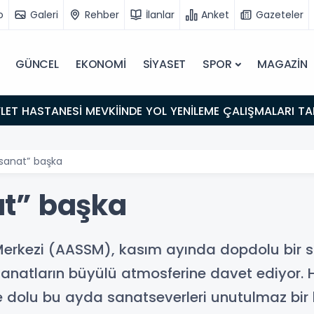
o
Galeri
Rehber
İlanlar
Anket
Gazeteler
GÜNCEL
EKONOMİ
SİYASET
SPOR
MAGAZİN
LET HASTANESİ MEVKİİNDE YOL YENİLEME ÇALIŞMALARI 
sanat” başka
t” başka
ezi (AASSM), kasım ayında dopdolu bir san
anatların büyülü atmosferine davet ediyor. He
rle dolu bu ayda sanatseverleri unutulmaz bir 