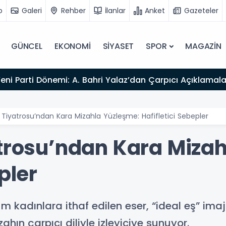
o
Galeri
Rehber
İlanlar
Anket
Gazeteler
GÜNCEL
EKONOMİ
SİYASET
SPOR
MAGAZİN
Yeni Parti Dönemi: A. Bahri Yalaz’dan Çarpıcı Açıklamala
 Tiyatrosu’ndan Kara Mizahla Yüzleşme: Hafifletici Sebepler
atrosu’ndan Kara Miza
pler
kadınlara ithaf edilen eser, “ideal eş” imajı i
ahın çarpıcı diliyle izleyiciye sunuyor.