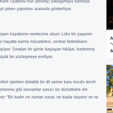
 Kent Tiyatrosu’nun yenilikçi yaklaşımıyla sahneye
at çeken yapımları arasında gösteriliyor.
sişen hayatlarını merkezine alıyor. Lüks bir yaşamın
A
ki hayatta kalma mücadelesi, sınıfsal farklılıkların
“
şüyor. Sıradan bir günle başlayan hikâye, bastırılmış
A
büyük bir yüzleşmeye evriliyor.
leri işlerken didaktik bir dil yerine kara mizahı tercih
orlanma gibi kavramlar sarsıcı bir dürüstlükle ele
iliyor: “Bir kadın ne zaman susar, ne kadar dayanır ve ne