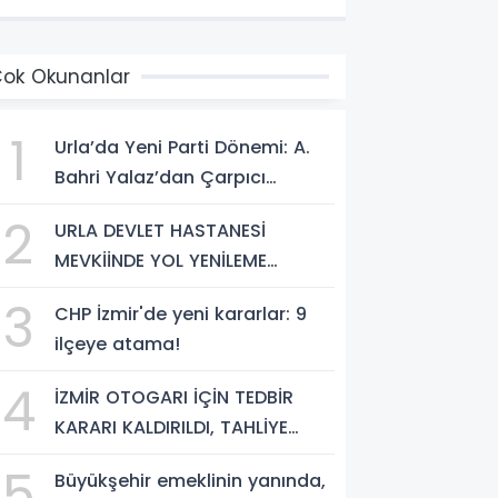
ok Okunanlar
1
Urla’da Yeni Parti Dönemi: A.
Bahri Yalaz’dan Çarpıcı
Açıklamalar
2
URLA DEVLET HASTANESİ
MEVKİİNDE YOL YENİLEME
ÇALIŞMALARI TAMAMLANDI
3
CHP İzmir'de yeni kararlar: 9
ilçeye atama!
4
İZMİR OTOGARI İÇİN TEDBİR
KARARI KALDIRILDI, TAHLİYE
İŞLEMİNİN ÖNÜ AÇILDI
5
Büyükşehir emeklinin yanında,