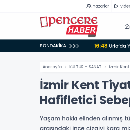
Yazarlar
Vide
16:48
SONDAKİKA
AMLANDI
Urla’da 
Anasayfa
KÜLTÜR - SANAT
İzmir Kent
İzmir Kent Tiy
Hafifletici Sebe
Yaşam hakkı elinden alınmış tüm 
arasındaki ince çizgiyi kara miz