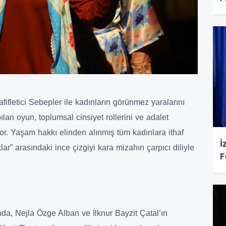
ifletici Sebepler ile kadınların görünmez yaralarını
lan oyun, toplumsal cinsiyet rollerini ve adalet
or. Yaşam hakkı elinden alınmış tüm kadınlara ithaf
İ
ıklar” arasındaki ince çizgiyi kara mizahın çarpıcı diliyle
F
a, Nejla Özge Alban ve İlknur Bayzit Çatal’ın