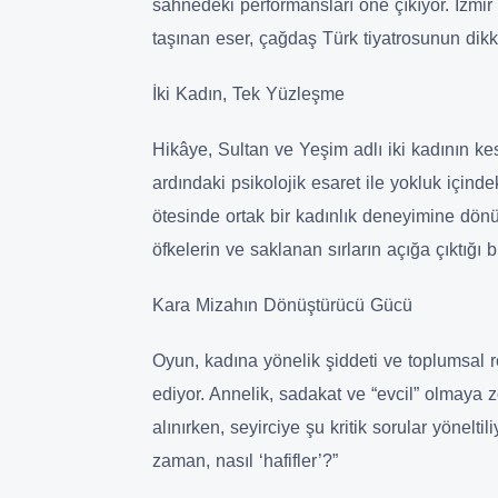
sahnedeki performansları öne çıkıyor. İzmir
taşınan eser, çağdaş Türk tiyatrosunun dikk
İki Kadın, Tek Yüzleşme
Hikâye, Sultan ve Yeşim adlı iki kadının ke
ardındaki psikolojik esaret ile yokluk içinde
ötesinde ortak bir kadınlık deneyimine dönü
öfkelerin ve saklanan sırların açığa çıktığı 
Kara Mizahın Dönüştürücü Gücü
Oyun, kadına yönelik şiddeti ve toplumsal rol
ediyor. Annelik, sadakat ve “evcil” olmaya z
alınırken, seyirciye şu kritik sorular yönelt
zaman, nasıl ‘hafifler’?”