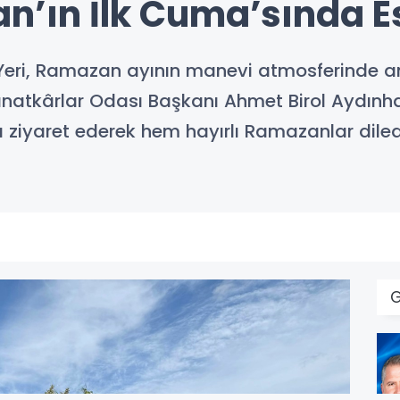
n’ın İlk Cuma’sında Es
r Yeri, Ramazan ayının manevi atmosferinde a
 Sanatkârlar Odası Başkanı Ahmet Birol Aydınh
ını ziyaret ederek hem hayırlı Ramazanlar dil