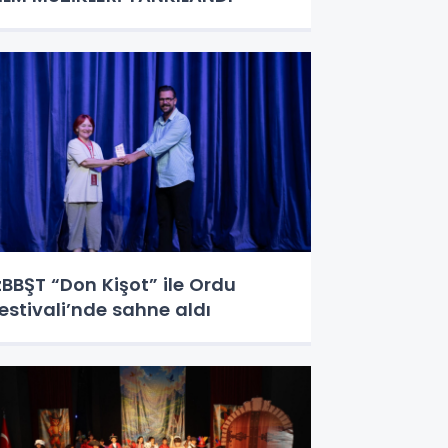
zBBŞT “Don Kişot” ile Ordu
estivali’nde sahne aldı