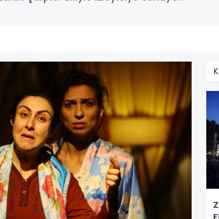
K
Z
F