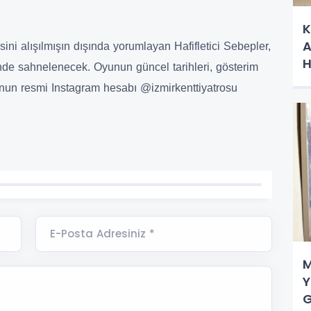
K
A
isini alışılmışın dışında yorumlayan Hafifletici Sebepler,
H
rinde sahnelenecek. Oyunun güncel tarihleri, gösterim
osu’nun resmi Instagram hesabı @izmirkenttiyatrosu
E-Posta Adresiniz *
M
Y
G