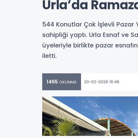
Urla’da Ramaza
544 Konutlar Çok İşlevli Paza
sahipliği yaptı. Urla Esnaf ve
üyeleriyle birlikte pazar esnaf
iletti.
1465
20-02-2026 19:48
OKUNMA