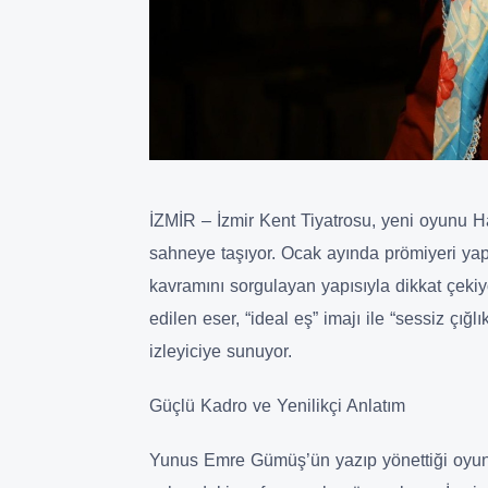
İZMİR – İzmir Kent Tiyatrosu, yeni oyunu Haf
sahneye taşıyor. Ocak ayında prömiyeri yapı
kavramını sorgulayan yapısıyla dikkat çekiy
edilen eser, “ideal eş” imajı ile “sessiz çığl
izleyiciye sunuyor.
Güçlü Kadro ve Yenilikçi Anlatım
Yunus Emre Gümüş’ün yazıp yönettiği oyund