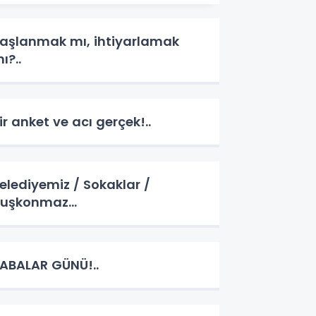
aşlanmak mı, ihtiyarlamak
ı?..
ir anket ve acı gerçek!..
elediyemiz / Sokaklar /
Kuşkonmaz…
ABALAR GÜNÜ!..