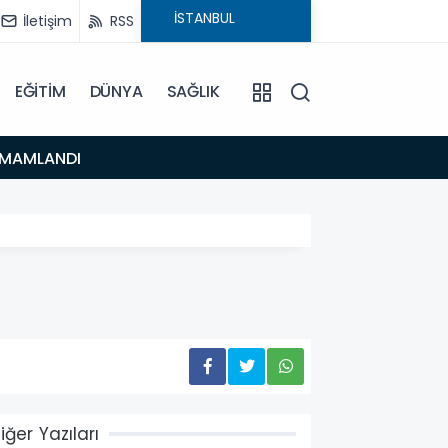
İletişim
RSS
EĞİTİM
DÜNYA
SAĞLIK
16:48
TAMAMLANDI
Urla’d
iğer Yazıları