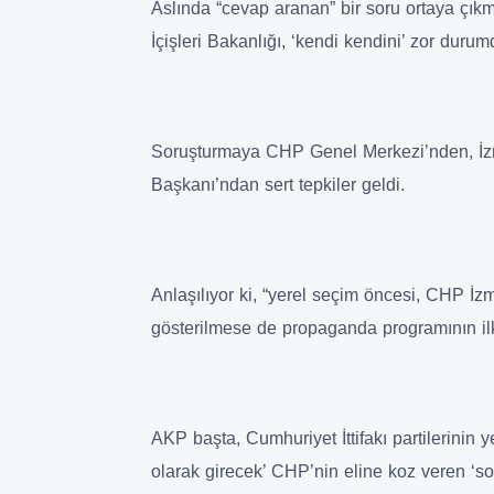
Aslında “cevap aranan” bir soru ortaya çıkmış
İçişleri Bakanlığı, ‘kendi kendini’ zor dur
Soruşturmaya CHP Genel Merkezi’nden, İzmi
Başkanı’ndan sert tepkiler geldi.
Anlaşılıyor ki, “yerel seçim öncesi, CHP İz
gösterilmese de propaganda programının i
AKP başta, Cumhuriyet İttifakı partilerinin y
olarak girecek’ CHP’nin eline koz veren ‘s