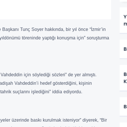
Y
m
e Başkanı Tunç Soyer hakkında, bir yıl önce “İzmir’in
ıldönümü töreninde yaptığı konuşma için” soruşturma
B
B
ahdeddin için söylediği sözleri” de yer almıştı.
adişah Vahdeddin’i hedef gösterdiğini, kişinin
ahrik suçlarını işlediğini” iddia ediyordu.
B
eler üzerinde baskı kurulmak isteniyor” diyerek, “Bir