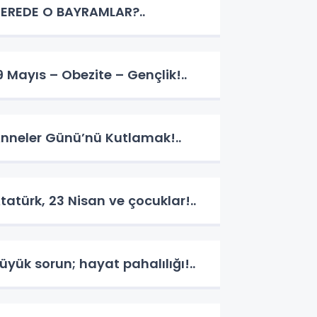
EREDE O BAYRAMLAR?..
9 Mayıs – Obezite – Gençlik!..
nneler Günü’nü Kutlamak!..
tatürk, 23 Nisan ve çocuklar!..
üyük sorun; hayat pahalılığı!..