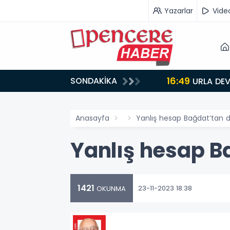
Yazarlar
Vide
16:49
SONDAKİKA
LAR
URLA DEV
Anasayfa
Yanlış hesap Bağdat’tan d
Yanlış hesap B
1421
23-11-2023 18:38
OKUNMA