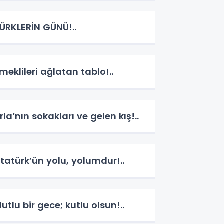
ÜRKLERİN GÜNÜ!..
meklileri ağlatan tablo!..
rla’nın sokakları ve gelen kış!..
tatürk’ün yolu, yolumdur!..
utlu bir gece; kutlu olsun!..