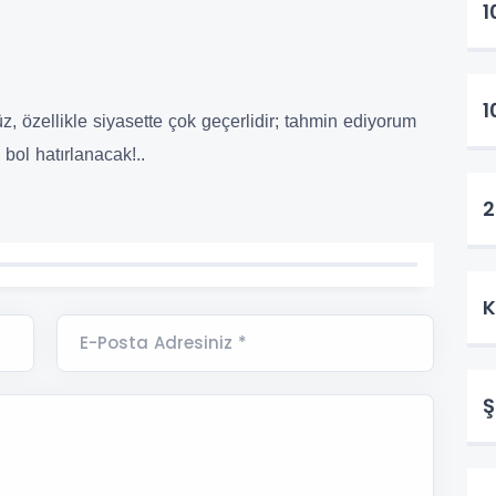
1
1
 özellikle siyasette çok geçerlidir; tahmin ediyorum
 bol hatırlanacak!..
2
K
E-Posta Adresiniz *
Ş