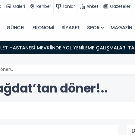
o
Galeri
Rehber
İlanlar
Anket
Gazeteler
GÜNCEL
EKONOMİ
SİYASET
SPOR
MAGAZİN
LET HASTANESİ MEVKİİNDE YOL YENİLEME ÇALIŞMALARI 
öner!..
ağdat’tan döner!..
D