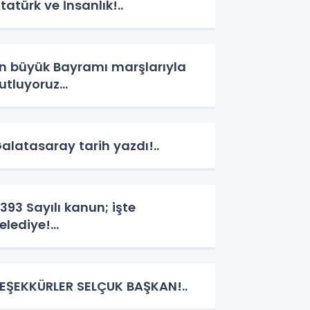
tatürk ve İnsanlık!..
n büyük Bayramı marşlarıyla
utluyoruz…
alatasaray tarih yazdı!..
393 Sayılı kanun; işte
elediye!...
EŞEKKÜRLER SELÇUK BAŞKAN!..