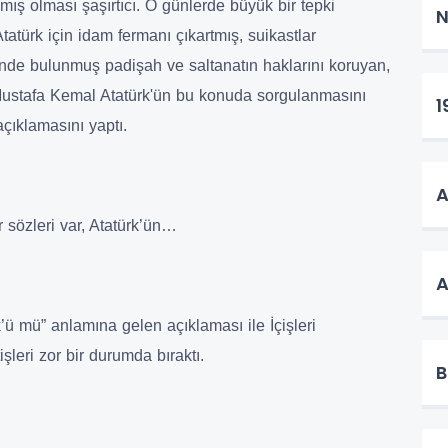
mış olması şaşırtıcı. O günlerde büyük bir tepki
N
tatürk için idam fermanı çıkartmış, suikastlar
inde bulunmuş padişah ve saltanatın haklarını koruyan,
Mustafa Kemal Atatürk'ün bu konuda sorgulanmasını
1
çıklamasını yaptı.
A
 sözleri var, Atatürk’ün…
A
’ü mü” anlamına gelen açıklaması ile İçişleri
leri zor bir durumda bıraktı.
B