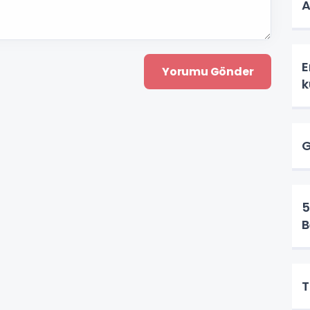
A
E
k
G
5
B
T