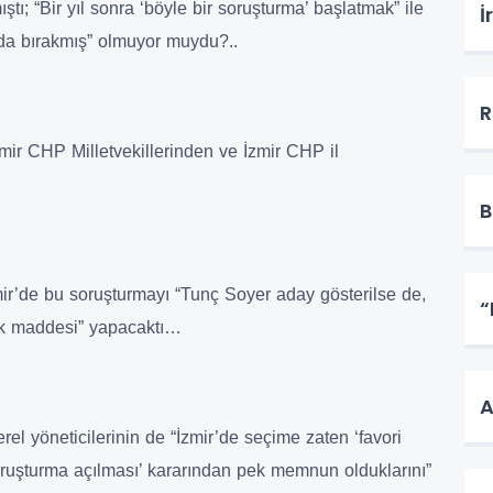
tı; “Bir yıl sonra ‘böyle bir soruşturma’ başlatmak” ile
İ
umda bırakmış” olmuyor muydu?..
R
r CHP Milletvekillerinden ve İzmir CHP il
B
mir’de bu soruşturmayı “Tunç Soyer aday gösterilse de,
“
lk maddesi” yapacaktı…
A
erel yöneticilerinin de “İzmir’de seçime zaten ‘favori
oruşturma açılması’ kararından pek memnun olduklarını”