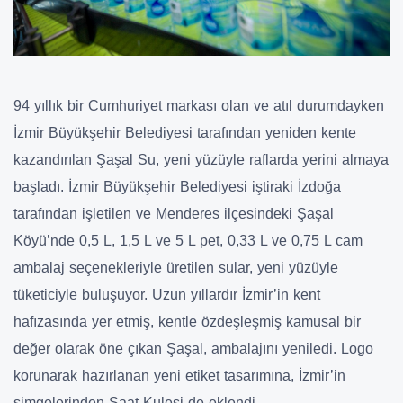
94 yıllık bir Cumhuriyet markası olan ve atıl durumdayken
İzmir Büyükşehir Belediyesi tarafından yeniden kente
kazandırılan Şaşal Su, yeni yüzüyle raflarda yerini almaya
başladı. İzmir Büyükşehir Belediyesi iştiraki İzdoğa
tarafından işletilen ve Menderes ilçesindeki Şaşal
Köyü’nde 0,5 L, 1,5 L ve 5 L pet, 0,33 L ve 0,75 L cam
ambalaj seçenekleriyle üretilen sular, yeni yüzüyle
tüketiciyle buluşuyor. Uzun yıllardır İzmir’in kent
hafızasında yer etmiş, kentle özdeşleşmiş kamusal bir
değer olarak öne çıkan Şaşal, ambalajını yeniledi. Logo
korunarak hazırlanan yeni etiket tasarımına, İzmir’in
simgelerinden Saat Kulesi de eklendi.